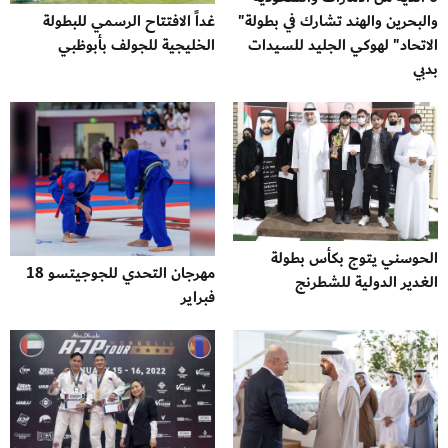
والبحرين والهند تشارك في بطولة"
غداً الافتتاح الرسمي للبطولة
الاتحاد" لهوكي الجليد للسيدات
الخليجية للجولف بأبوظبي
بدبي
الحوسني يتوج بكأس بطولة
مهرجان التحدي للجوجيتسو 18
الغدير الدولية للشطرنج
فبراير