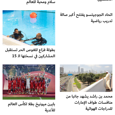
سلام ومحبة للعالم
اتحاد الجوجيتسو يفتتح أكبر صالة
تدريب رياضية
بطولة فزاع للغوص الحر تستقبل
المشاركين في نسختها الـ 15
محمد بن راشد يشهد جانبا من
منافسات طواف الإمارات
بايرن ميونيخ بطلا لكأس العالم
للدراجات الهوائية
للأندية