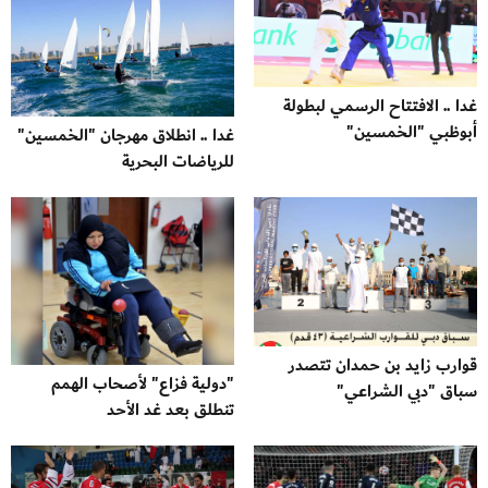
غدا .. الافتتاح الرسمي لبطولة
أبوظبي "الخمسين"
غدا .. انطلاق مهرجان "الخمسين"
للرياضات البحرية
قوارب زايد بن حمدان تتصدر
"دولية فزاع" لأصحاب الهمم
سباق "دبي الشراعي"
تنطلق بعد غد الأحد