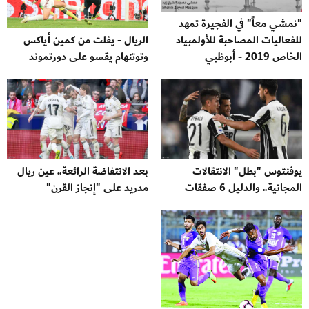
"نمشي معاً" في الفجيرة تمهد
للفعاليات المصاحبة للأولمبياد
الريال - يفلت من كمين أياكس
الخاص 2019 - أبوظبي
وتوتنهام يقسو على دورتموند
يوفنتوس "بطل" الانتقالات
بعد الانتفاضة الرائعة.. عين ريال
المجانية.. والدليل 6 صفقات
مدريد على "إنجاز القرن"