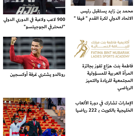
محمد بن زايد يستقبل رئيس
الاتحاد الدولي لكرة القدم " فيفا "
900 لاعب ولاعبة في الدوري الدولي
"لمحترفي الجوجيتسو"
فاطمة بنت هزاع تفوز بجائزة
المرأة العربية للمسؤولية
رونالدو يشتري غرفة أوكسجين
المجتمعية للريادة والتميز
الرياضي
الإمارات تشارك في دورة الألعاب
الخليجية بالكويت بـ 222 رياضيا