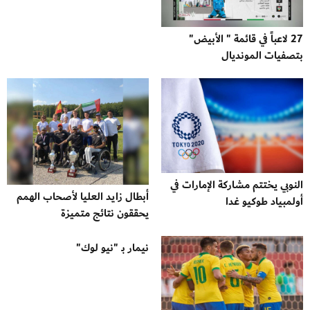
27 لاعباً في قائمة " الأبيض"
بتصفيات المونديال
النوبي يختتم مشاركة الإمارات في
أبطال زايد العليا لأصحاب الهمم
أولمبياد طوكيو غدا
يحققون نتائج متميزة
نيمار بـ "نيو لوك"