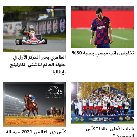
تخفيض راتب ميسي بنسبة 50%
الظاهري يحرز المركز الأول في
بطولة العالم لناشئي الكارتينج
بإيطاليا
شباب الأهلي بطلا لـ" كأس
كأس دبي العالمي 2021 .. رسالة
الخمسين "