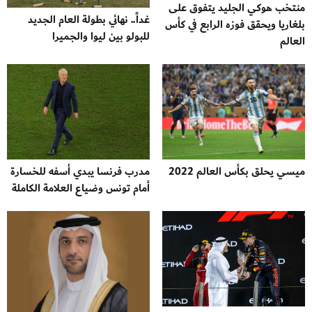
منتخب هوكي الجليد يتفوق على
غداً.. نهائي بطولة العام الجديد
بلغاريا ويحقق فوزه الرابع في كأس
للبولو بين ليوا والجميرا
العالم
ميسي يحلق بكأس العالم 2022
مدرب فرنسا يبدي أسفه للخسارة
أمام تونس وضياع العلامة الكاملة