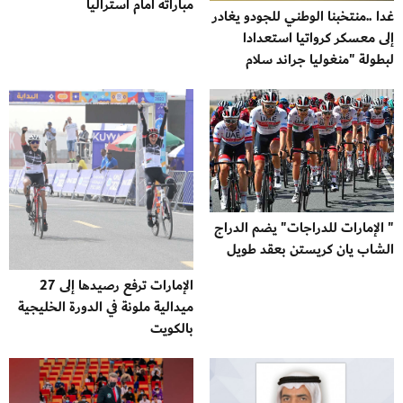
مباراته أمام أستراليا
غدا ..منتخبنا الوطني للجودو يغادر
إلى معسكر كرواتيا استعدادا
لبطولة "منغوليا جراند سلام
" الإمارات للدراجات" يضم الدراج
الشاب يان كريستن بعقد طويل
الإمارات ترفع رصيدها إلى 27
ميدالية ملونة في الدورة الخليجية
بالكويت