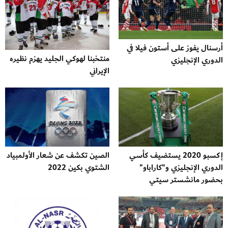
أرسنال يفوز على أستون فيلا في
منتخبنا لهوكي الجليد يهزم نظيره
الدوري الإنجليزي
الإيراني
إكسبو 2020 يستضيف كأسي
الصين تكشف عن شعار الأولمبياد
الدوري الإنجليزي و"كاراباو"
الشتوي بكين 2022
بحضور مانشستر سيتي