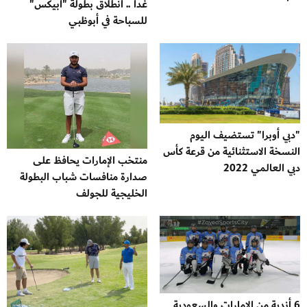
غداً .. انطلاق بطولة "أبيكس"
للسباحة في أبوظبي
"دبي أوبرا" تستضيف اليوم
النسخة الاستثنائية من قرعة كأس
منتخب الإمارات يحافظ على
دبي العالمي 2022
صدارة منافسات شباب البطولة
الخليجية للجولف
6 أندية من الامارات والسعودية