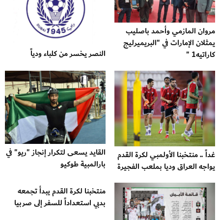
مروان المازمي وأحمد باصليب
يمثلان الإمارات في "البريميرليج
النصر يخسر من كلباء ودياً
كاراتيه1 "
القايد يسعى لتكرار إنجاز "ريو" في
غداً .. منتخبنا الأولمبي لكرة القدم
بارالمبية طوكيو
يواجه العراق وديا بملعب الفجيرة
منتخبنا لكرة القدم يبدأ تجمعه
بدبي استعداداً للسفر إلى صربيا