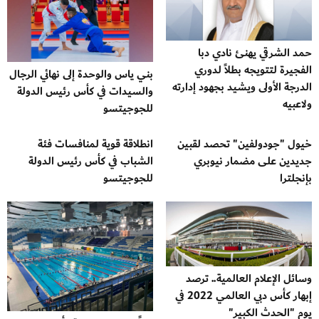
حمد الشرقي يهنئ نادي دبا
الفجيرة لتتويجه بطلاً لدوري
بني ياس والوحدة إلى نهائي الرجال
الدرجة الأولى ويشيد بجهود إدارته
والسيدات في كأس رئيس الدولة
ولاعبيه
للجوجيتسو
خيول "جودولفين" تحصد لقبين
انطلاقة قوية لمنافسات فئة
جديدين على مضمار نيوبري
الشباب في كأس رئيس الدولة
بإنجلترا
للجوجيتسو
وسائل الإعلام العالمية.. ترصد
إبهار كأس دبي العالمي 2022 في
يوم "الحدث الكبير"