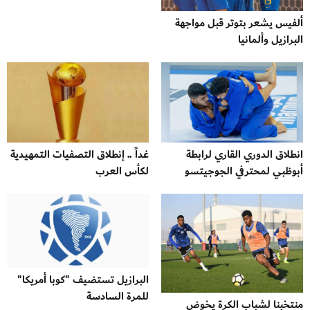
ألفيس يشعر بتوتر قبل مواجهة
البرازيل وألمانيا
انطلاق الدوري القاري لرابطة
غداً .. إنطلاق التصفيات التمهيدية
أبوظبي لمحترفي الجوجيتسو
لكأس العرب
البرازيل تستضيف "كوبا أمريكا"
للمرة السادسة
منتخبنا لشباب الكرة يخوض