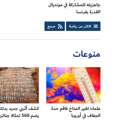
جاهزيته للمشاركة في مونديال
القدرة بفرنسا
الاكثر من رياضة
مرجع
منوعات
علماء: تغير المناخ فاقم حدة
كشف أثري جديد بدلتا
الجفاف في أوروبا
يضم 560 تمثالا جنائزيا