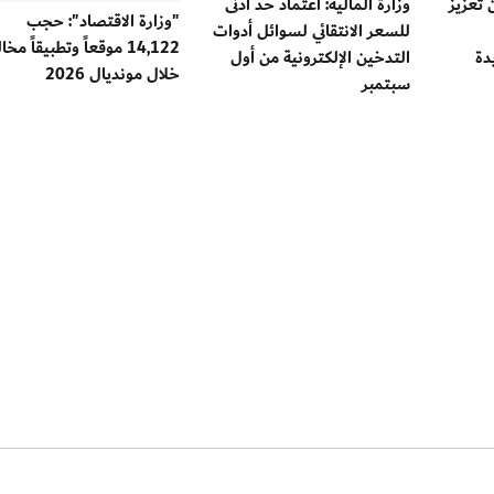
 تعزيز
وزارة المالية: اعتماد حد أدنى
"وزارة الاقتصاد": حجب
للسعر الانتقائي لسوائل أدوات
14,122 موقعاً وتطبيقاً مخال
دة
التدخين الإلكترونية من أول
خلال مونديال 2026
سبتمبر