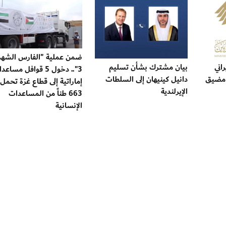
ضمن عملية "الفارس الشهم
اني
بيان مشترك بشأن تسليم
3".. دخول 5 قوافل مساع
 مضيق
دانيل كينيهان إلى السلطات
إماراتية إلى قطاع غزة تحمل
الإيرلندية
663 طناً من المساعدات
الإنسانية