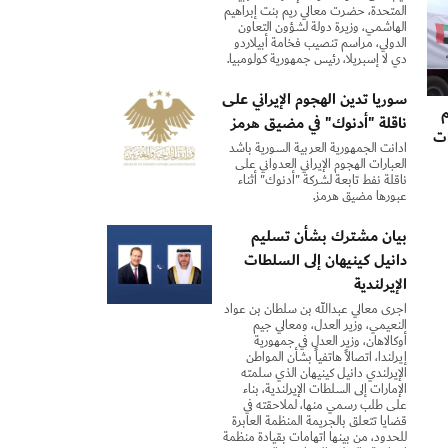
المتحدة، حضرت معالي ريم بنت إبراهيم
الهاشمي، وزيرة دولة لشؤون التعاون
الدولي، مراسم تنصيب فخامة أبيلاردو
دي لا إسبريلا، رئيس جمهورية كولومبيا.
سوريا تدين الهجوم الإيراني على
ناقلة "أدنوك" في مضيق هرمز ‏
دات
أدانت الجمهورية العربية السورية بأشد
العبارات الهجوم الإيراني العدواني على
‏ناقلة نفط تابعة لشركة "أدنوك" أثناء
عبورها مضيق هرمز.
بيان مشترك بشأن تسليم
دانيل كينيهان إلى السلطات
الإيرلندية
أجرى معالي عبدالله بن سلطان بن عواد
النعيمي، وزير العدل، ومعالي جيم
أوكالاهان، وزير العدل في جمهورية
إيرلندا، اتصالاً هاتفياً بشأن المواطن
الإيرلندي دانيل كينيهان الذي سلمته
الإمارات إلى السلطات الإيرلندية، بناء
على طلب رسمي منها، لملاحقته في
قضايا تتعلق بالجريمة المنظمة العابرة
للحدود، من بينها اتهامات بقيادة منظمة