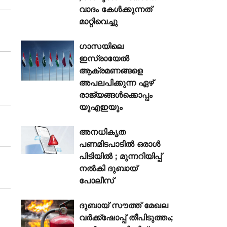
വാദം കേൾക്കുന്നത്
മാറ്റിവെച്ചു
ഗാസയിലെ
ഇസ്രായേൽ
ആക്രമണങ്ങളെ
അപലപിക്കുന്ന ഏഴ്
രാജ്യങ്ങൾക്കൊപ്പം
യുഎഇയും
അനധികൃത
പണമിടപാടിൽ ഒരാൾ
പിടിയിൽ ; മുന്നറിയിപ്പ്
നൽകി ദുബായ്
പോലീസ്
ദുബായ് സൗത്ത് മേഖല
വർക്ക്‌ഷോപ്പ് തീപിടുത്തം;