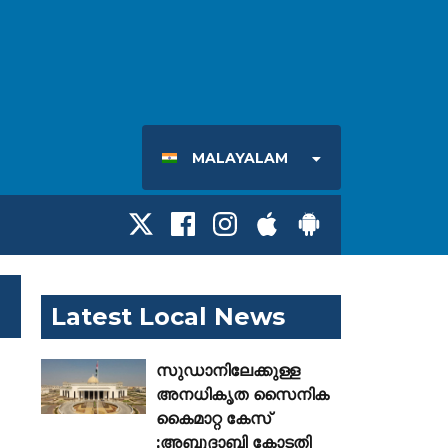
MALAYALAM
Latest Local News
സുഡാനിലേക്കുള്ള
അനധികൃത സൈനിക
കൈമാറ്റ കേസ്
;അബുദാബി കോടതി