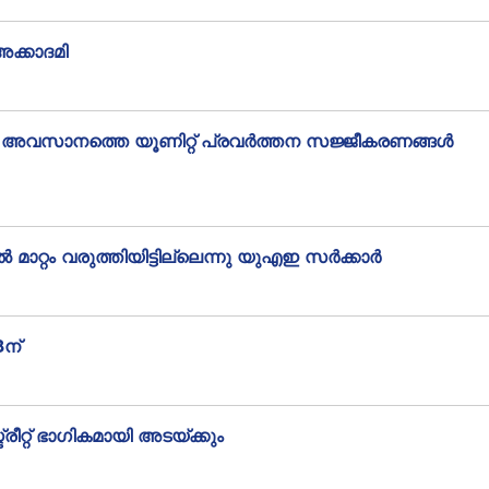
ക്കാദമി
െ അവസാനത്തെ യൂണിറ്റ് പ്രവർത്തന സജ്ജീകരണങ്ങൾ
റ്റം വരുത്തിയിട്ടില്ലെന്നു യുഎഇ സർക്കാർ
ന്
റ് ഭാഗികമായി അടയ്ക്കും