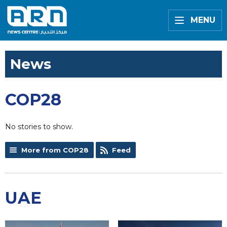
MENU
News
COP28
No stories to show.
More from COP28
Feed
UAE