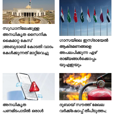
സുഡാനിലേക്കുള്ള
അനധികൃത സൈനിക
ഗാസയിലെ ഇസ്രായേൽ
കൈമാറ്റ കേസ്
ആക്രമണങ്ങളെ
;അബുദാബി കോടതി വാദം
അപലപിക്കുന്ന ഏഴ്
കേൾക്കുന്നത് മാറ്റിവെച്ചു
രാജ്യങ്ങൾക്കൊപ്പം
യുഎഇയും
അനധികൃത
ദുബായ് സൗത്ത് മേഖല
പണമിടപാടിൽ ഒരാൾ
വർക്ക്‌ഷോപ്പ് തീപിടുത്തം;