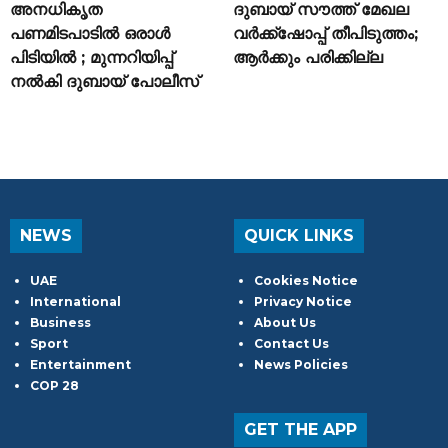
അനധികൃത
ദുബായ് സൗത്ത് മേഖല
പണമിടപാടിൽ ഒരാൾ
വർക്ക്‌ഷോപ്പ് തീപിടുത്തം;
പിടിയിൽ ; മുന്നറിയിപ്പ്
ആർക്കും പരിക്കില്ല
നൽകി ദുബായ് പോലീസ്
NEWS
QUICK LINKS
UAE
Cookies Notice
International
Privacy Notice
Business
About Us
Sport
Contact Us
Entertainment
News Policies
COP 28
GET THE APP