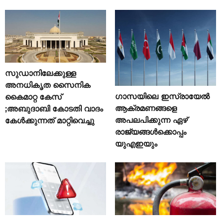
സുഡാനിലേക്കുള്ള
അനധികൃത സൈനിക
ഗാസയിലെ ഇസ്രായേൽ
കൈമാറ്റ കേസ്
ആക്രമണങ്ങളെ
;അബുദാബി കോടതി വാദം
അപലപിക്കുന്ന ഏഴ്
കേൾക്കുന്നത് മാറ്റിവെച്ചു
രാജ്യങ്ങൾക്കൊപ്പം
യുഎഇയും