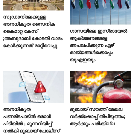
സുഡാനിലേക്കുള്ള
അനധികൃത സൈനിക
ഗാസയിലെ ഇസ്രായേൽ
കൈമാറ്റ കേസ്
ആക്രമണങ്ങളെ
;അബുദാബി കോടതി വാദം
അപലപിക്കുന്ന ഏഴ്
കേൾക്കുന്നത് മാറ്റിവെച്ചു
രാജ്യങ്ങൾക്കൊപ്പം
യുഎഇയും
അനധികൃത
ദുബായ് സൗത്ത് മേഖല
പണമിടപാടിൽ ഒരാൾ
വർക്ക്‌ഷോപ്പ് തീപിടുത്തം;
പിടിയിൽ ; മുന്നറിയിപ്പ്
ആർക്കും പരിക്കില്ല
നൽകി ദുബായ് പോലീസ്