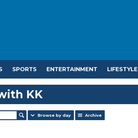
S
SPORTS
ENTERTAINMENT
LIFESTYLE
with KK
Browse by day
Archive