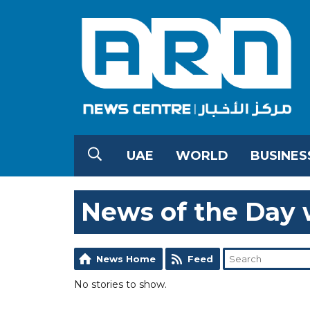
UAE
WORLD
BUSINES
News of the Day 
News Home
Feed
No stories to show.