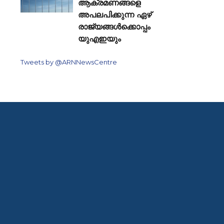
ആക്രമണങ്ങളെ
അപലപിക്കുന്ന ഏഴ്
രാജ്യങ്ങൾക്കൊപ്പം
യുഎഇയും
Tweets by @ARNNewsCentre