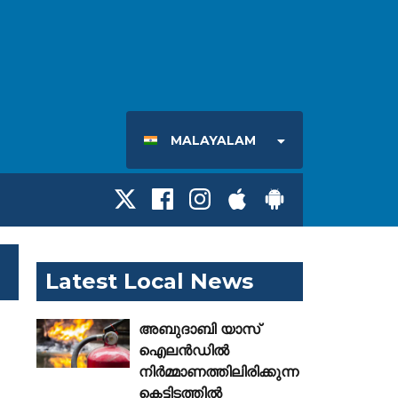
MALAYALAM
Latest Local News
അബുദാബി യാസ്
ഐലൻഡിൽ
നിർമ്മാണത്തിലിരിക്കുന്ന
കെട്ടിടത്തിൽ