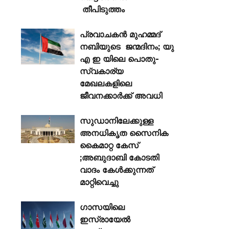
തീപിടുത്തം
പ്രവാചകൻ മുഹമ്മദ്
നബിയുടെ ജന്മദിനം; യു
എ ഇ യിലെ പൊതു-
സ്വകാര്യ
മേഖലകളിലെ
ജീവനക്കാർക്ക് അവധി
സുഡാനിലേക്കുള്ള
അനധികൃത സൈനിക
കൈമാറ്റ കേസ്
;അബുദാബി കോടതി
വാദം കേൾക്കുന്നത്
മാറ്റിവെച്ചു
ഗാസയിലെ
ഇസ്രായേൽ