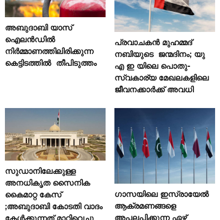
അബുദാബി യാസ്
ഐലൻഡിൽ
പ്രവാചകൻ മുഹമ്മദ്
നിർമ്മാണത്തിലിരിക്കുന്ന
നബിയുടെ ജന്മദിനം; യു
കെട്ടിടത്തിൽ തീപിടുത്തം
എ ഇ യിലെ പൊതു-
സ്വകാര്യ മേഖലകളിലെ
ജീവനക്കാർക്ക് അവധി
സുഡാനിലേക്കുള്ള
അനധികൃത സൈനിക
ഗാസയിലെ ഇസ്രായേൽ
കൈമാറ്റ കേസ്
ആക്രമണങ്ങളെ
;അബുദാബി കോടതി വാദം
അപലപിക്കുന്ന ഏഴ്
കേൾക്കുന്നത് മാറ്റിവെച്ചു