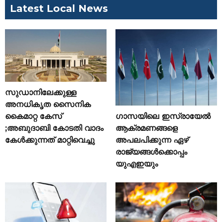
Latest Local News
സുഡാനിലേക്കുള്ള
അനധികൃത സൈനിക
ഗാസയിലെ ഇസ്രായേൽ
കൈമാറ്റ കേസ്
ആക്രമണങ്ങളെ
;അബുദാബി കോടതി വാദം
അപലപിക്കുന്ന ഏഴ്
കേൾക്കുന്നത് മാറ്റിവെച്ചു
രാജ്യങ്ങൾക്കൊപ്പം
യുഎഇയും