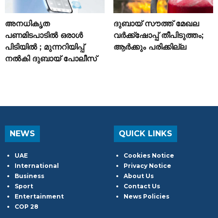
അനധികൃത
ദുബായ് സൗത്ത് മേഖല
പണമിടപാടിൽ ഒരാൾ
വർക്ക്‌ഷോപ്പ് തീപിടുത്തം;
പിടിയിൽ ; മുന്നറിയിപ്പ്
ആർക്കും പരിക്കില്ല
നൽകി ദുബായ് പോലീസ്
NEWS
QUICK LINKS
UAE
Cookies Notice
International
Privacy Notice
Business
About Us
Sport
Contact Us
Entertainment
News Policies
COP 28