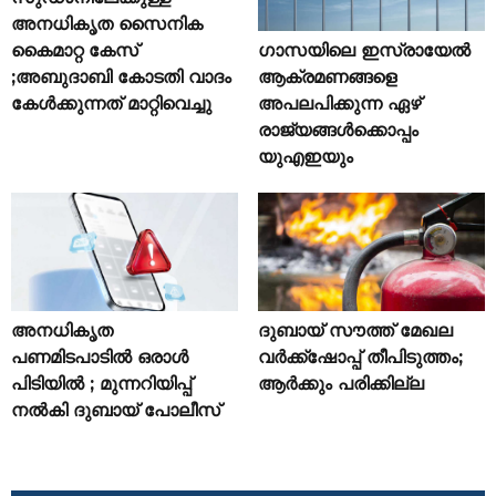
അനധികൃത സൈനിക
ഗാസയിലെ ഇസ്രായേൽ
കൈമാറ്റ കേസ്
ആക്രമണങ്ങളെ
;അബുദാബി കോടതി വാദം
അപലപിക്കുന്ന ഏഴ്
കേൾക്കുന്നത് മാറ്റിവെച്ചു
രാജ്യങ്ങൾക്കൊപ്പം
യുഎഇയും
അനധികൃത
ദുബായ് സൗത്ത് മേഖല
പണമിടപാടിൽ ഒരാൾ
വർക്ക്‌ഷോപ്പ് തീപിടുത്തം;
പിടിയിൽ ; മുന്നറിയിപ്പ്
ആർക്കും പരിക്കില്ല
നൽകി ദുബായ് പോലീസ്