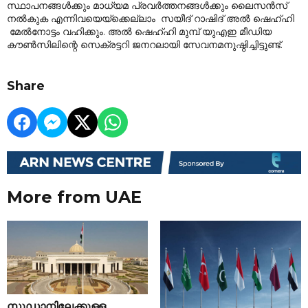
സ്ഥാപനങ്ങൾക്കും മാധ്യമ പ്രവർത്തനങ്ങൾക്കും ലൈസൻസ്
നൽകുക എന്നിവയെയ്‌ക്കെല്ലാം സയീദ് റാഷിദ് അൽ ഷെഹ്ഹി
മേൽനോട്ടം വഹിക്കും. അൽ ഷെഹ്ഹി മുമ്പ് യുഎഇ മീഡിയ
കൗൺസിലിന്റെ സെക്രട്ടറി ജനറലായി സേവനമനുഷ്ഠിച്ചിട്ടുണ്ട്.
Share
More from UAE
സുഡാനിലേക്കുള്ള