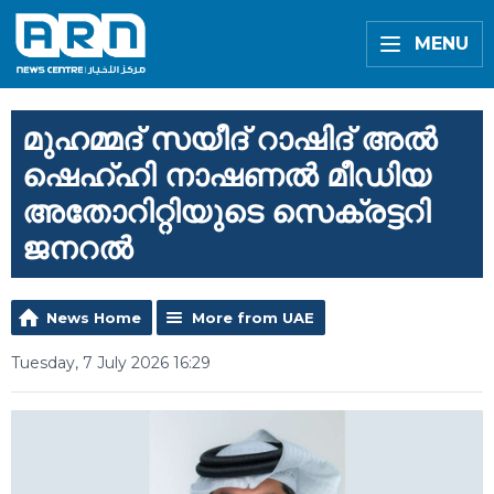
MENU
മുഹമ്മദ് സയീദ് റാഷിദ് അൽ
ഷെഹ്ഹി നാഷണൽ മീഡിയ
അതോറിറ്റിയുടെ സെക്രട്ടറി
ജനറൽ
News Home
More from UAE
Tuesday, 7 July 2026 16:29