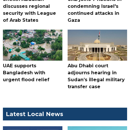
discusses regional
condemning Israel's
security with League
continued attacks in
of Arab States
Gaza
UAE supports
Abu Dhabi court
Bangladesh with
adjourns hearing in
urgent flood relief
Sudan’s illegal military
transfer case
Latest Local News