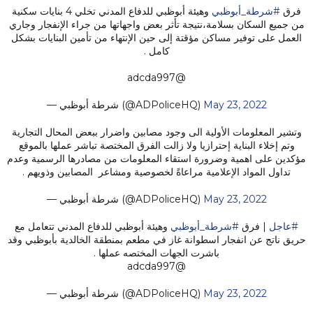
فرق
#شرطة_أبوظبي
وهيئة أبوظبي للدفاع المدني تخلي 4 بنايات سكنية
من جميع السكان بسلامة،نتيجة تأثر بعض واجهاتها من جراء الإنفجار وجاري
العمل على توفير مساكن مؤقتة إلى حين الإنتهاء من تأمين البنايات بشكل
كامل .
@adcda997
— شرطة أبوظبي (@ADPoliceHQ)
May 23, 2022
وتشير المعلومات الأولية الى وجود مصابين واضرار ببعض المحال التجارية
وتم إخلاء البناية إحترازيا ولا زالت الفرق المختصة تباشر عملها بالموقع
مؤكدين على اهمية وضرورة استقاء المعلومات من مصادرها الرسمية وعدم
تداول المواد الإعلامية مراعاةً لخصوصية ومشاعر المصابين وذويهم .
— شرطة أبوظبي (@ADPoliceHQ)
May 23, 2022
#عاجل
| فرق
#شرطة_أبوظبي
وهيئة أبوظبي للدفاع المدني تتعامل مع
حريق ناتج عن انفجار اسطوانة غاز في مطعم بمنطقة الخالدية بأبوظبي وقد
باشرت الجهات المختصه عملها .
@adcda997
— شرطة أبوظبي (@ADPoliceHQ)
May 23, 2022