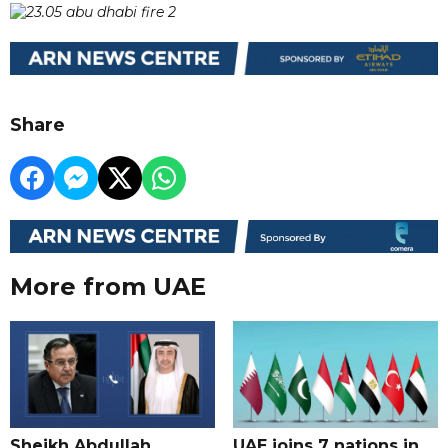
Share
More from UAE
Sheikh Abdullah
UAE joins 7 nations in