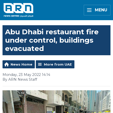
MENU
Abu Dhabi restaurant fire
under control, buildings
evacuated
News Home
More from UAE
Monday, 23 May 2022 14:14
By ARN News Staff