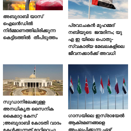
അബുദാബി യാസ്
ഐലൻഡിൽ
പ്രവാചകൻ മുഹമ്മദ്
നിർമ്മാണത്തിലിരിക്കുന്ന
നബിയുടെ ജന്മദിനം; യു
കെട്ടിടത്തിൽ തീപിടുത്തം
എ ഇ യിലെ പൊതു-
സ്വകാര്യ മേഖലകളിലെ
ജീവനക്കാർക്ക് അവധി
സുഡാനിലേക്കുള്ള
അനധികൃത സൈനിക
ഗാസയിലെ ഇസ്രായേൽ
കൈമാറ്റ കേസ്
ആക്രമണങ്ങളെ
;അബുദാബി കോടതി വാദം
അപലപിക്കുന്ന ഏഴ്
കേൾക്കുന്നത് മാറ്റിവെച്ചു