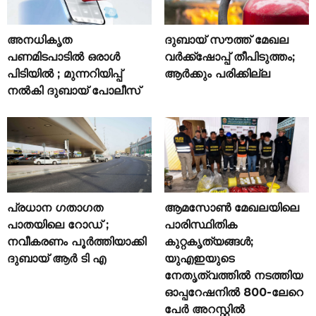
അനധികൃത
ദുബായ് സൗത്ത് മേഖല
പണമിടപാടിൽ ഒരാൾ
വർക്ക്‌ഷോപ്പ് തീപിടുത്തം;
പിടിയിൽ ; മുന്നറിയിപ്പ്
ആർക്കും പരിക്കില്ല
നൽകി ദുബായ് പോലീസ്
പ്രധാന ഗതാഗത
ആമസോൺ മേഖലയിലെ
പാതയിലെ റോഡ് ;
പാരിസ്ഥിതിക
നവീകരണം പൂർത്തിയാക്കി
കുറ്റകൃത്യങ്ങൾ;
ദുബായ് ആർ ടി എ
യുഎഇയുടെ
നേതൃത്വത്തിൽ നടത്തിയ
ഓപ്പറേഷനിൽ 800-ലേറെ
പേർ അറസ്റ്റിൽ