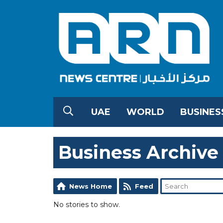
UAE
WORLD
BUSINES
Business Archive
News Home
Feed
No stories to show.