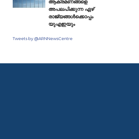
ആക്രമണങ്ങളെ
അപലപിക്കുന്ന ഏഴ്
രാജ്യങ്ങൾക്കൊപ്പം
യുഎഇയും
Tweets by @ARNNewsCentre