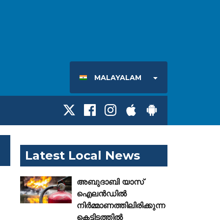
MALAYALAM
Latest Local News
അബുദാബി യാസ്
ഐലൻഡിൽ
നിർമ്മാണത്തിലിരിക്കുന്ന
കെട്ടിടത്തിൽ