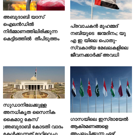
അബുദാബി യാസ്
ഐലൻഡിൽ
പ്രവാചകൻ മുഹമ്മദ്
നിർമ്മാണത്തിലിരിക്കുന്ന
നബിയുടെ ജന്മദിനം; യു
കെട്ടിടത്തിൽ തീപിടുത്തം
എ ഇ യിലെ പൊതു-
സ്വകാര്യ മേഖലകളിലെ
ജീവനക്കാർക്ക് അവധി
സുഡാനിലേക്കുള്ള
അനധികൃത സൈനിക
ഗാസയിലെ ഇസ്രായേൽ
കൈമാറ്റ കേസ്
ആക്രമണങ്ങളെ
;അബുദാബി കോടതി വാദം
അപലപിക്കുന്ന ഏഴ്
കേൾക്കുന്നത് മാറ്റിവെച്ചു