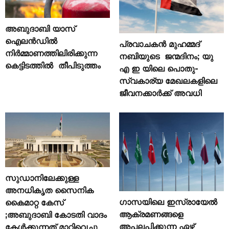
അബുദാബി യാസ്
ഐലൻഡിൽ
പ്രവാചകൻ മുഹമ്മദ്
നിർമ്മാണത്തിലിരിക്കുന്ന
നബിയുടെ ജന്മദിനം; യു
കെട്ടിടത്തിൽ തീപിടുത്തം
എ ഇ യിലെ പൊതു-
സ്വകാര്യ മേഖലകളിലെ
ജീവനക്കാർക്ക് അവധി
സുഡാനിലേക്കുള്ള
അനധികൃത സൈനിക
ഗാസയിലെ ഇസ്രായേൽ
കൈമാറ്റ കേസ്
ആക്രമണങ്ങളെ
;അബുദാബി കോടതി വാദം
അപലപിക്കുന്ന ഏഴ്
കേൾക്കുന്നത് മാറ്റിവെച്ചു