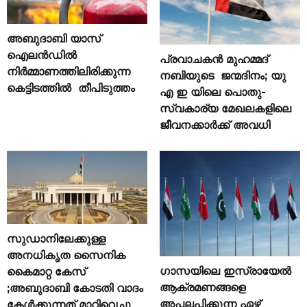
അബുദാബി യാസ്
ഐലൻഡിൽ
പ്രവാചകൻ മുഹമ്മദ്
നിർമ്മാണത്തിലിരിക്കുന്ന
നബിയുടെ ജന്മദിനം; യു
കെട്ടിടത്തിൽ തീപിടുത്തം
എ ഇ യിലെ പൊതു-
സ്വകാര്യ മേഖലകളിലെ
ജീവനക്കാർക്ക് അവധി
സുഡാനിലേക്കുള്ള
അനധികൃത സൈനിക
ഗാസയിലെ ഇസ്രായേൽ
കൈമാറ്റ കേസ്
ആക്രമണങ്ങളെ
;അബുദാബി കോടതി വാദം
അപലപിക്കുന്ന ഏഴ്
കേൾക്കുന്നത് മാറ്റിവെച്ചു