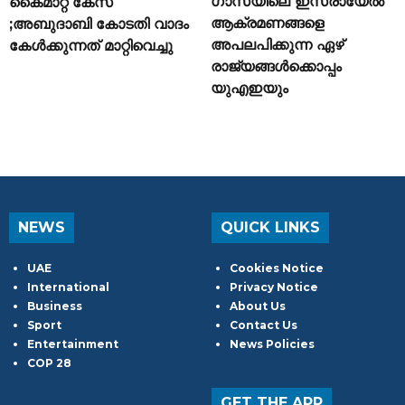
ഗാസയിലെ ഇസ്രായേൽ
കൈമാറ്റ കേസ്
ആക്രമണങ്ങളെ
;അബുദാബി കോടതി വാദം
അപലപിക്കുന്ന ഏഴ്
കേൾക്കുന്നത് മാറ്റിവെച്ചു
രാജ്യങ്ങൾക്കൊപ്പം
യുഎഇയും
NEWS
QUICK LINKS
UAE
Cookies Notice
International
Privacy Notice
Business
About Us
Sport
Contact Us
Entertainment
News Policies
COP 28
GET THE APP