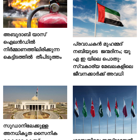
അബുദാബി യാസ്
ഐലൻഡിൽ
പ്രവാചകൻ മുഹമ്മദ്
നിർമ്മാണത്തിലിരിക്കുന്ന
നബിയുടെ ജന്മദിനം; യു
കെട്ടിടത്തിൽ തീപിടുത്തം
എ ഇ യിലെ പൊതു-
സ്വകാര്യ മേഖലകളിലെ
ജീവനക്കാർക്ക് അവധി
സുഡാനിലേക്കുള്ള
അനധികൃത സൈനിക