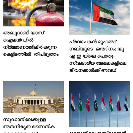
അബുദാബി യാസ്
ഐലൻഡിൽ
പ്രവാചകൻ മുഹമ്മദ്
നിർമ്മാണത്തിലിരിക്കുന്ന
നബിയുടെ ജന്മദിനം; യു
കെട്ടിടത്തിൽ തീപിടുത്തം
എ ഇ യിലെ പൊതു-
സ്വകാര്യ മേഖലകളിലെ
ജീവനക്കാർക്ക് അവധി
സുഡാനിലേക്കുള്ള
അനധികൃത സൈനിക