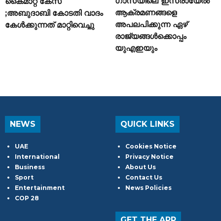
ഗാസയിലെ ഇസ്രായേൽ
കൈമാറ്റ കേസ്
ആക്രമണങ്ങളെ
;അബുദാബി കോടതി വാദം
അപലപിക്കുന്ന ഏഴ്
കേൾക്കുന്നത് മാറ്റിവെച്ചു
രാജ്യങ്ങൾക്കൊപ്പം
യുഎഇയും
NEWS
QUICK LINKS
UAE
Cookies Notice
International
Privacy Notice
Business
About Us
Sport
Contact Us
Entertainment
News Policies
COP 28
GET THE APP