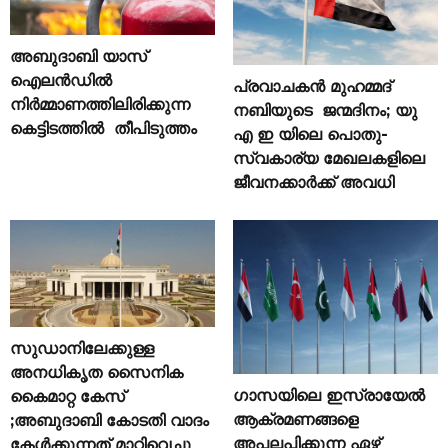
അബുദാബി യാസ്
ഐലൻഡിൽ
പ്രവാചകൻ മുഹമ്മദ്
നിർമ്മാണത്തിലിരിക്കുന്ന
നബിയുടെ ജന്മദിനം; യു
കെട്ടിടത്തിൽ തീപിടുത്തം
എ ഇ യിലെ പൊതു-
സ്വകാര്യ മേഖലകളിലെ
ജീവനക്കാർക്ക് അവധി
സുഡാനിലേക്കുള്ള
അനധികൃത സൈനിക
ഗാസയിലെ ഇസ്രായേൽ
കൈമാറ്റ കേസ്
ആക്രമണങ്ങളെ
;അബുദാബി കോടതി വാദം
അപലപിക്കുന്ന ഏഴ്
കേൾക്കുന്നത് മാറ്റിവെച്ചു