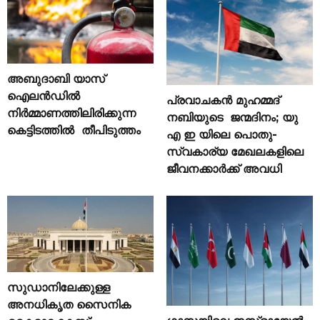
അബുദാബി യാസ്
ഐലൻഡിൽ
പ്രവാചകൻ മുഹമ്മദ്
നിർമ്മാണത്തിലിരിക്കുന്ന
നബിയുടെ ജന്മദിനം; യു
കെട്ടിടത്തിൽ തീപിടുത്തം
എ ഇ യിലെ പൊതു-
സ്വകാര്യ മേഖലകളിലെ
ജീവനക്കാർക്ക് അവധി
സുഡാനിലേക്കുള്ള
അനധികൃത സൈനിക