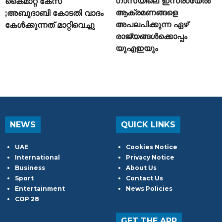
ഗാസയിലെ ഇസ്രായേൽ
കൈമാറ്റ കേസ്
ആക്രമണങ്ങളെ
;അബുദാബി കോടതി വാദം
അപലപിക്കുന്ന ഏഴ്
കേൾക്കുന്നത് മാറ്റിവെച്ചു
രാജ്യങ്ങൾക്കൊപ്പം
യുഎഇയും
NEWS
QUICK LINKS
UAE
Cookies Notice
International
Privacy Notice
Business
About Us
Sport
Contact Us
Entertainment
News Policies
COP 28
GET THE APP