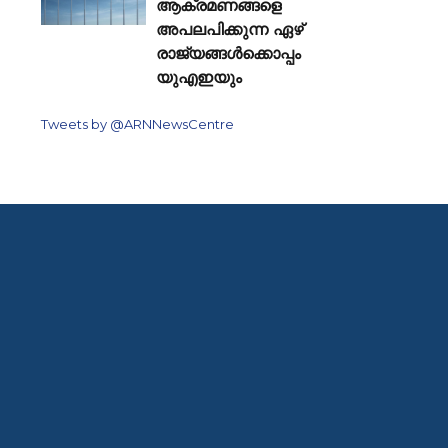
ആക്രമണങ്ങളെ
അപലപിക്കുന്ന ഏഴ്
രാജ്യങ്ങൾക്കൊപ്പം
യുഎഇയും
Tweets by @ARNNewsCentre