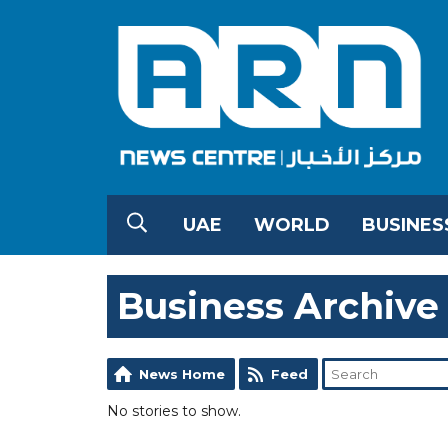
UAE
WORLD
BUSINES
Business Archive
News Home
Feed
No stories to show.