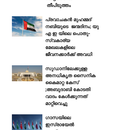
തീപിടുത്തം
പ്രവാചകൻ മുഹമ്മദ്
നബിയുടെ ജന്മദിനം; യു
എ ഇ യിലെ പൊതു-
സ്വകാര്യ
മേഖലകളിലെ
ജീവനക്കാർക്ക് അവധി
സുഡാനിലേക്കുള്ള
അനധികൃത സൈനിക
കൈമാറ്റ കേസ്
;അബുദാബി കോടതി
വാദം കേൾക്കുന്നത്
മാറ്റിവെച്ചു
ഗാസയിലെ
ഇസ്രായേൽ