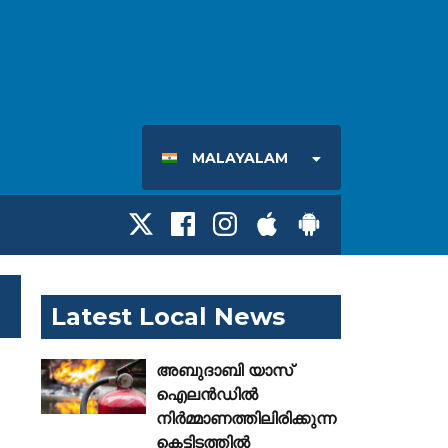
MALAYALAM
Latest Local News
അബുദാബി യാസ്
ഐലൻഡിൽ
നിർമ്മാണത്തിലിരിക്കുന്ന
കെട്ടിടത്തിൽ