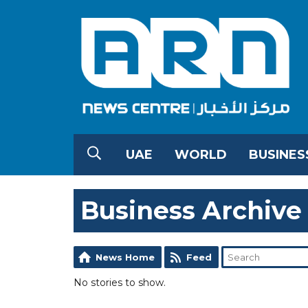
UAE
WORLD
BUSINES
Business Archive
News Home
Feed
No stories to show.