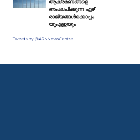
ആക്രമണങ്ങളെ
അപലപിക്കുന്ന ഏഴ്
രാജ്യങ്ങൾക്കൊപ്പം
യുഎഇയും
Tweets by @ARNNewsCentre