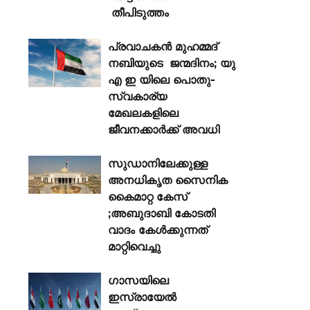
തീപിടുത്തം
പ്രവാചകൻ മുഹമ്മദ്
നബിയുടെ ജന്മദിനം; യു
എ ഇ യിലെ പൊതു-
സ്വകാര്യ
മേഖലകളിലെ
ജീവനക്കാർക്ക് അവധി
സുഡാനിലേക്കുള്ള
അനധികൃത സൈനിക
കൈമാറ്റ കേസ്
;അബുദാബി കോടതി
വാദം കേൾക്കുന്നത്
മാറ്റിവെച്ചു
ഗാസയിലെ
ഇസ്രായേൽ