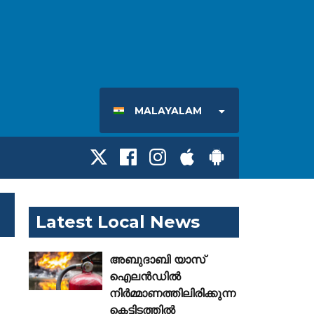
MALAYALAM
Latest Local News
അബുദാബി യാസ്
ഐലൻഡിൽ
നിർമ്മാണത്തിലിരിക്കുന്ന
കെട്ടിടത്തിൽ