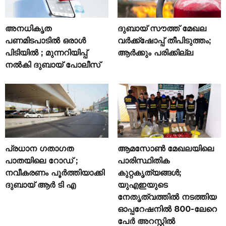
അനധികൃത
ദുബായ് സൗത്ത് മേഖല
പണമിടപാടിൽ ഒരാൾ
വർക്ക്‌ഷോപ്പ് തീപിടുത്തം;
പിടിയിൽ ; മുന്നറിയിപ്പ്
ആർക്കും പരിക്കില്ല
നൽകി ദുബായ് പോലീസ്
പ്രധാന ഗതാഗത
ആമസോൺ മേഖലയിലെ
പാതയിലെ റോഡ് ;
പാരിസ്ഥിതിക
നവീകരണം പൂർത്തിയാക്കി
കുറ്റകൃത്യങ്ങൾ;
ദുബായ് ആർ ടി എ
യുഎഇയുടെ
നേതൃത്വത്തിൽ നടത്തിയ
ഓപ്പറേഷനിൽ 800-ലേറെ
പേർ അറസ്റ്റിൽ