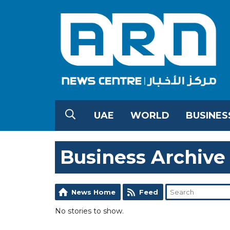
UAE
WORLD
BUSINES
Business Archive
News Home
Feed
No stories to show.