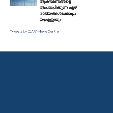
ആക്രമണങ്ങളെ
അപലപിക്കുന്ന ഏഴ്
രാജ്യങ്ങൾക്കൊപ്പം
യുഎഇയും
Tweets by @ARNNewsCentre