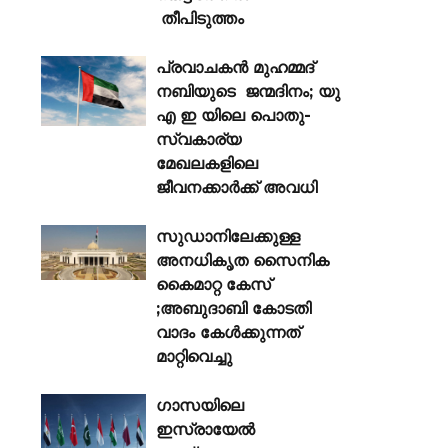
തീപിടുത്തം
പ്രവാചകൻ മുഹമ്മദ്
നബിയുടെ ജന്മദിനം; യു
എ ഇ യിലെ പൊതു-
സ്വകാര്യ
മേഖലകളിലെ
ജീവനക്കാർക്ക് അവധി
സുഡാനിലേക്കുള്ള
അനധികൃത സൈനിക
കൈമാറ്റ കേസ്
;അബുദാബി കോടതി
വാദം കേൾക്കുന്നത്
മാറ്റിവെച്ചു
ഗാസയിലെ
ഇസ്രായേൽ