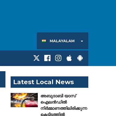
MALAYALAM
Latest Local News
അബുദാബി യാസ്
ഐലൻഡിൽ
നിർമ്മാണത്തിലിരിക്കുന്ന
കെട്ടിടത്തിൽ