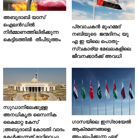
അബുദാബി യാസ്
ഐലൻഡിൽ
പ്രവാചകൻ മുഹമ്മദ്
നിർമ്മാണത്തിലിരിക്കുന്ന
നബിയുടെ ജന്മദിനം; യു
കെട്ടിടത്തിൽ തീപിടുത്തം
എ ഇ യിലെ പൊതു-
സ്വകാര്യ മേഖലകളിലെ
ജീവനക്കാർക്ക് അവധി
സുഡാനിലേക്കുള്ള
അനധികൃത സൈനിക
ഗാസയിലെ ഇസ്രായേൽ
കൈമാറ്റ കേസ്
ആക്രമണങ്ങളെ
;അബുദാബി കോടതി വാദം
അപലപിക്കുന്ന ഏഴ്
കേൾക്കുന്നത് മാറ്റിവെച്ചു