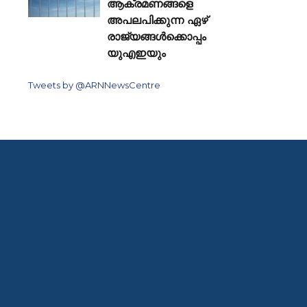
ആക്രമണങ്ങളെ
അപലപിക്കുന്ന ഏഴ്
രാജ്യങ്ങൾക്കൊപ്പം
യുഎഇയും
Tweets by @ARNNewsCentre