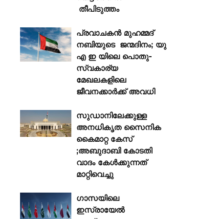
തീപിടുത്തം
പ്രവാചകൻ മുഹമ്മദ്
നബിയുടെ ജന്മദിനം; യു
എ ഇ യിലെ പൊതു-
സ്വകാര്യ
മേഖലകളിലെ
ജീവനക്കാർക്ക് അവധി
സുഡാനിലേക്കുള്ള
അനധികൃത സൈനിക
കൈമാറ്റ കേസ്
;അബുദാബി കോടതി
വാദം കേൾക്കുന്നത്
മാറ്റിവെച്ചു
ഗാസയിലെ
ഇസ്രായേൽ