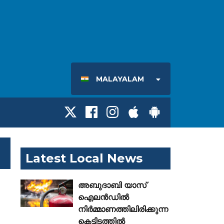
MALAYALAM
Latest Local News
അബുദാബി യാസ്
ഐലൻഡിൽ
നിർമ്മാണത്തിലിരിക്കുന്ന
കെട്ടിടത്തിൽ