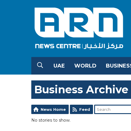
UAE
WORLD
BUSINES
Business Archive
News Home
Feed
No stories to show.