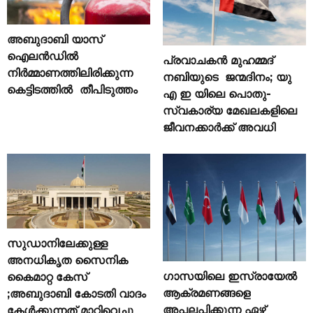
അബുദാബി യാസ്
ഐലൻഡിൽ
പ്രവാചകൻ മുഹമ്മദ്
നിർമ്മാണത്തിലിരിക്കുന്ന
നബിയുടെ ജന്മദിനം; യു
കെട്ടിടത്തിൽ തീപിടുത്തം
എ ഇ യിലെ പൊതു-
സ്വകാര്യ മേഖലകളിലെ
ജീവനക്കാർക്ക് അവധി
സുഡാനിലേക്കുള്ള
അനധികൃത സൈനിക
ഗാസയിലെ ഇസ്രായേൽ
കൈമാറ്റ കേസ്
ആക്രമണങ്ങളെ
;അബുദാബി കോടതി വാദം
അപലപിക്കുന്ന ഏഴ്
കേൾക്കുന്നത് മാറ്റിവെച്ചു