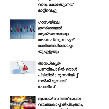
വാദം കേൾക്കുന്നത്
മാറ്റിവെച്ചു
ഗാസയിലെ
ഇസ്രായേൽ
ആക്രമണങ്ങളെ
അപലപിക്കുന്ന ഏഴ്
രാജ്യങ്ങൾക്കൊപ്പം
യുഎഇയും
അനധികൃത
പണമിടപാടിൽ ഒരാൾ
പിടിയിൽ ; മുന്നറിയിപ്പ്
നൽകി ദുബായ്
പോലീസ്
ദുബായ് സൗത്ത് മേഖല
വർക്ക്‌ഷോപ്പ് തീപിടുത്തം;