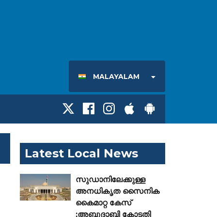
MALAYALAM
Latest Local News
സുഡാനിലേക്കുള്ള
അനധികൃത സൈനിക
കൈമാറ്റ കേസ്
;അബുദാബി കോടതി