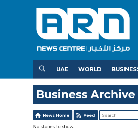
UAE
WORLD
BUSINES
Business Archive
News Home
Feed
No stories to show.