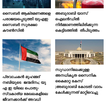
സൈബർ ആക്രമണങ്ങളെ
അബുദാബി യാസ്
പരാജയപ്പെടുത്തി യുഎഇ
ഐലൻഡിൽ
സൈബർ സുരക്ഷാ
നിർമ്മാണത്തിലിരിക്കുന്ന
കൗൺസിൽ
കെട്ടിടത്തിൽ തീപിടുത്തം
സുഡാനിലേക്കുള്ള
അനധികൃത സൈനിക
പ്രവാചകൻ മുഹമ്മദ്
കൈമാറ്റ കേസ്
നബിയുടെ ജന്മദിനം; യു
;അബുദാബി കോടതി വാദം
എ ഇ യിലെ പൊതു-
കേൾക്കുന്നത് മാറ്റിവെച്ചു
സ്വകാര്യ മേഖലകളിലെ
ജീവനക്കാർക്ക് അവധി