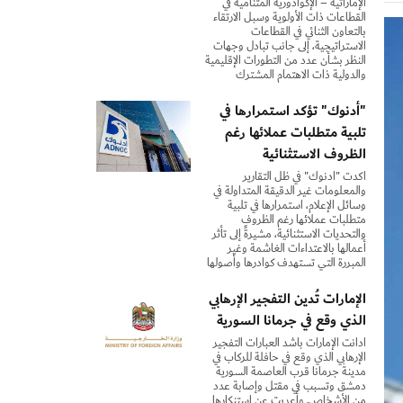
الإماراتية – الإكوادورية المتنامية في
القطاعات ذات الأولوية وسبل الارتقاء
بالتعاون الثنائي في القطاعات
الاستراتيجية، إلى جانب تبادل وجهات
النظر بشأن عدد من التطورات الإقليمية
والدولية ذات الاهتمام المشترك
"أدنوك" تؤكد استمرارها في
تلبية متطلبات عملائها رغم
الظروف الاستثنائية
أكدت "أدنوك" في ظل التقارير
والمعلومات غير الدقيقة المتداولة في
وسائل الإعلام، استمرارها في تلبية
متطلبات عملائها رغم الظروف
والتحديات الاستثنائية، مشيرةً إلى تأثر
أعمالها بالاعتداءات الغاشمة وغير
المبررة التي تستهدف كوادرها وأصولها
الإمارات تُدين التفجير الإرهابي
الذي وقع في جرمانا السورية
أدانت الإمارات بأشد العبارات التفجير
الإرهابي الذي وقع في حافلة للركاب في
مدينة جرمانا قرب العاصمة السورية
دمشق وتسبب في مقتل وإصابة عدد
من الأشخاص. وأعربت عن استنكارها