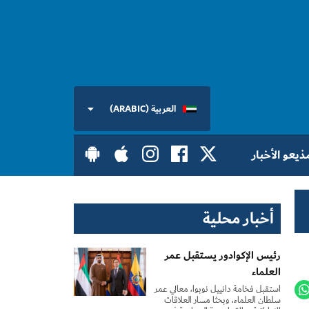
العربية (ARABIC)
ذيعو الأخبار
أخبار محلية
رئيس الإكوادور يستقبل عمر
العلماء
استقبل فخامة دانييل نوبوا، معالي عمر
سلطان العلماء، وبحثا مسار العلاقات