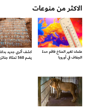
الاكثر من منوعات
علماء: تغير المناخ فاقم حدة
كشف أثري جديد بدلتا
الجفاف في أوروبا
يضم 560 تمثالا جنائزيا