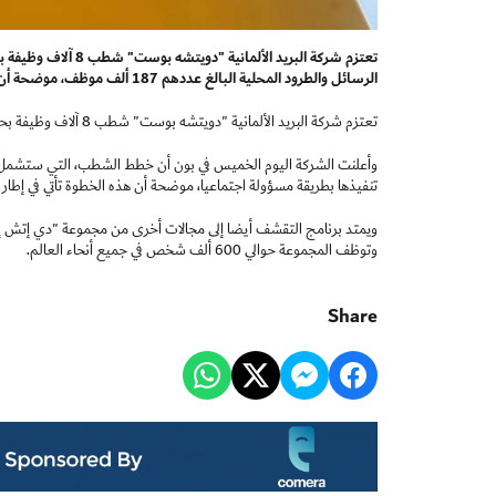
الرسائل والطرود المحلية البالغ عددهم 187 ألف موظف، موضحة أن هذه الخطوة تأتي في إطار برنامج أوسع لخفض التكاليف بهدف تحسين الكفاءة
تعتزم شركة البريد الألمانية "دويتشه بوست" شطب 8 آلاف وظيفة بحلول نهاية هذا العام في ضوء التكاليف الباهظة.
تنفيذها بطريقة مسؤولة اجتماعيا، موضحة أن هذه الخطوة تأتي في إط
ويمتد برنامج التقشف أيضا إلى مجالات أخرى من مجموعة "دي إتش إل"
وتوظف المجموعة حوالي 600 ألف شخص في جميع أنحاء العالم.
Share