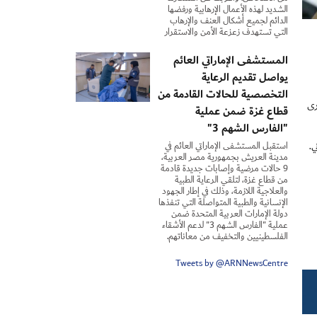
الشديد لهذه الأعمال الإرهابية ورفضها
الدائم لجميع أشكال العنف والإرهاب
التي تستهدف زعزعة الأمن والاستقرار
المستشفى الإماراتي العائم
يواصل تقديم الرعاية
التخصصية للحالات القادمة من
 ألف موظف، سيُجرى
قطاع غزة ضمن عملية
"الفارس الشهم 3"
استقبل المستشفى الإماراتي العائم في
.
مدينة العريش بجمهورية مصر العربية،
9 حالات مرضية وإصابات جديدة قادمة
من قطاع غزة، لتلقي الرعاية الطبية
والعلاجية اللازمة، وذلك في إطار الجهود
الإنسانية والطبية المتواصلة التي تنفذها
دولة الإمارات العربية المتحدة ضمن
عملية "الفارس الشهم 3" لدعم الأشقاء
الفلسطينيين والتخفيف من معاناتهم.
Tweets by @ARNNewsCentre