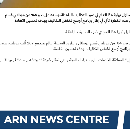
تعتزم شركة البريد الألمانية "دويتشه بوست" شطب 8 آلاف وظيفة بحلول نهاية هذا العام في ضوء التكاليف الباهظة، وستشمل نحو 4% من موظفي قسم
وأعلنت الشركة اليوم الخميس في بون أن خطط الشطب، التي ستشمل نحو 4% من موظفي قسم الرسائل والطرود المحلية البالغ عددهم 187
ار برنامج أوسع لخفض التكاليف بهدف تحسين الكفاءة.
 العملاقة للخدمات اللوجستية العالمية، والتي تمثل شركة "دويتشه بوست" فرعها الألماني