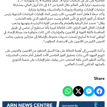
الماضية على كل من منتخبات تركيا 8_ صفر، وبلجيكا 4_3، ونيوزلندا 7_1.
وتستضيف تركيا كأس العالم خلال الفترة من 17 إلى 23 أبريل الحالي، بمشاركة
منتخبات الإمارات، وبلجيكا، ونيوزلندا، والمكسيك، وبلغاريا، وتركيا.
وأكد سعادة هامل أحمد القبيسي، نائب رئيس اتحاد الإمارات للرياضات الشتوية رئيس
البعثة، أن الفوز الرابع في كأس العالم يجسد حجم التطور الذي بلغه المنتخب.
وقال:" نحصد ثمار الرعاية والاهتمام والدعم من القيادة الرشيدة، ونهديها وشعب
الإمارات الغالي الفوز الرابع.. كانت قناعاتنا كبيرة بأننا نستطيع أن نمضي في طريق
المنافسة بالثقة القوية في اللاعبين، والمؤشرات التي كانت متوافرة منذ مرحلة الإعداد في
أبوظبي لمدة 4 أسابيع تضمنت تدريبات متنوعة، بالإضافة إلى مباراتين وديتين، بجانب
الحرص الكبير من اللاعبين على الاستعداد المطلوب".
و أشار القيبسي إلى أهمية الحفاظ على هذا النسق المتطور من اللاعبين، والحرص على
تتويج الجهود التي بذلت بتحقيق الفوز الخامس الأحد المقبل أمام منتخب المكسيك،
وتأكيد التطور الذي بلغه المنتخب حتى يرفرف علم الإمارات على منصة التتويج
بالمشهد الختامي للحدث العالمي.
Share