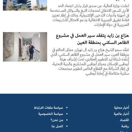
أعلنت وزارة المالية، عن صدور قرار بشأن اعتماد الحد
الأدنى للسعر الانتقائي لمنتجات التبغ والسوائل المستخدمة
في أجهزة وأدوات التدخين الإلكترونية، وذلك في إطار تعزيز
كفاءة تطبيق الضريبة الانتقائية ودعم الامتثال للتشريعات
الضريبية في دولة الإمارات.
هزاع بن زايد يتفقد سير العمل في مشروع
الظاهر السكني بمنطقة العين
تفقَّد سمو الشيخ هزاع بن زايد آل نهيان، ممثل الحاكم في
منطقة العين، سير العمل في مشروع الظاهر السكني، الذي
تُنفِّذه شركة ليد للتطوير العقاري، تحت إشراف هيئة
أبوظبي للإسكان ومركز أبوظبي للمشاريع والبنية التحتية،
في إطار الشراكة مع القطاع الخاص لتطوير مجتمعات
سكنية متكاملة في إمارة أبوظبي.
أخبار محلية
سياسة ملفات الارتباط
أخبار عالمية
سياسة الخصوصية
اقتصاد
من نحن؟
رياضة
اتصل بنا