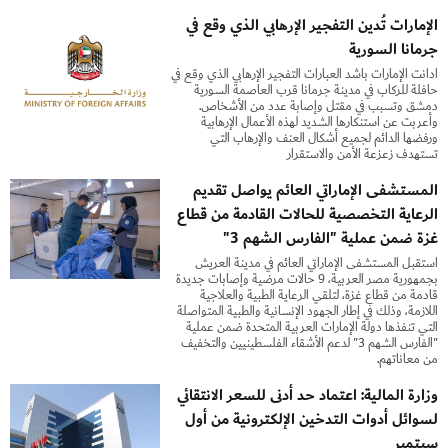
الإمارات تُدين التفجير الإرهابي الذي وقع في
جرمانا السورية
أدانت الإمارات بأشد العبارات التفجير الإرهابي الذي وقع في
حافلة للركاب في مدينة جرمانا قرب العاصمة السورية
دمشق وتسبب في مقتل وإصابة عدد من الأشخاص.
وأعربت عن استنكارها الشديد لهذه الأعمال الإرهابية
ورفضها الدائم لجميع أشكال العنف والإرهاب التي
تستهدف زعزعة الأمن والاستقرار
المستشفى الإماراتي العائم يواصل تقديم
الرعاية التخصصية للحالات القادمة من قطاع
غزة ضمن عملية "الفارس الشهم 3"
استقبل المستشفى الإماراتي العائم في مدينة العريش
بجمهورية مصر العربية، 9 حالات مرضية وإصابات جديدة
قادمة من قطاع غزة، لتلقي الرعاية الطبية والعلاجية
اللازمة، وذلك في إطار الجهود الإنسانية والطبية المتواصلة
التي تنفذها دولة الإمارات العربية المتحدة ضمن عملية
"الفارس الشهم 3" لدعم الأشقاء الفلسطينيين والتخفيف
من معاناتهم.
وزارة المالية: اعتماد حد أدنى للسعر الانتقائي
لسوائل أدوات التدخين الإلكترونية من أول
سبتمبر