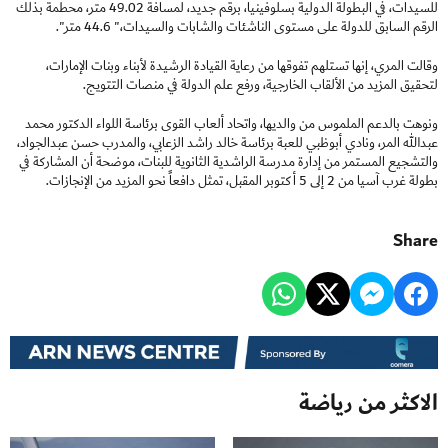
للسيدات، في البطولة الدولية بسلوفينيا، برقم جديد، لمسافة 49.02 متر، محطمة بذلك
الرقم السابق للدولة على مستوى الناشئات والشابات والسيدات،" 44.6 متر".
وقالت المري، إنها تستلهم تفوقها من رعاية القيادة الرشيدة لأبناء وبنات الإمارات،
لتحقيق المزيد من الألقاب الخارجية، ورفع علم الدولة في منصات التتويج.
ونوهت بالدعم الملموس من والديها، واتحاد ألعاب القوى برئاسة اللواء الدكتور محمد
عبدالله المر، ونادي أبوظبي للعبة برئاسة خالد راشد الزعابي، والمدرب حسن عبدالجواد،
والتشجيع المستمر من إدارة مدرسة الراشدية الثانوية للبنات، موضحة أن المشاركة في
بطولة غرب آسيا من 2 إلى 5 أكتوبر المقبل، تمثل دافعاً نحو المزيد من الإنجازات.
Share
الاكثر من رياضة