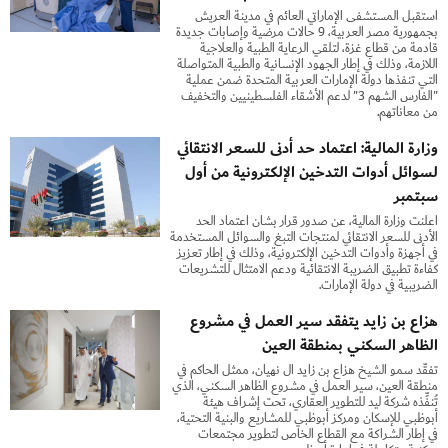
استقبل المستشفى الإماراتي العائم في مدينة العريش
بجمهورية مصر العربية، 9 حالات مرضية وإصابات جديدة
قادمة من قطاع غزة، لتلقي الرعاية الطبية والعلاجية
اللازمة، وذلك في إطار الجهود الإنسانية والطبية المتواصلة
التي تنفذها دولة الإمارات العربية المتحدة ضمن عملية
"الفارس الشهم 3" لدعم الأشقاء الفلسطينيين والتخفيف
من معاناتهم.
وزارة المالية: اعتماد حد أدنى للسعر الانتقائي
لسوائل أدوات التدخين الإلكترونية من أول
سبتمبر
أعلنت وزارة المالية، عن صدور قرار بشأن اعتماد الحد
الأدنى للسعر الانتقائي لمنتجات التبغ والسوائل المستخدمة
في أجهزة وأدوات التدخين الإلكترونية، وذلك في إطار تعزيز
كفاءة تطبيق الضريبة الانتقائية ودعم الامتثال للتشريعات
الضريبية في دولة الإمارات.
هزاع بن زايد يتفقد سير العمل في مشروع
الظاهر السكني بمنطقة العين
تفقَّد سمو الشيخ هزاع بن زايد آل نهيان، ممثل الحاكم في
منطقة العين، سير العمل في مشروع الظاهر السكني، الذي
تُنفِّذه شركة ليد للتطوير العقاري، تحت إشراف هيئة
أبوظبي للإسكان ومركز أبوظبي للمشاريع والبنية التحتية،
في إطار الشراكة مع القطاع الخاص لتطوير مجتمعات