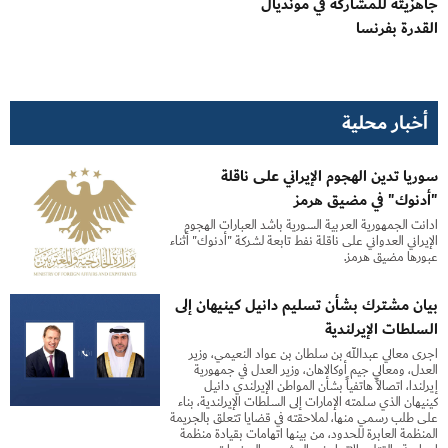
جاهزيته للمشاركة في مونديال
القدرة بفرنسا
أخبار محلية
سوريا تدين الهجوم الإيراني على ناقلة
"أدنوك" في مضيق هرمز ‏
أدانت الجمهورية العربية السورية بأشد العبارات الهجوم
الإيراني العدواني على ‏ناقلة نفط تابعة لشركة "أدنوك" أثناء
عبورها مضيق هرمز.
بيان مشترك بشأن تسليم دانيل كينيهان إلى
السلطات الإيرلندية
أجرى معالي عبدالله بن سلطان بن عواد النعيمي، وزير
العدل، ومعالي جيم أوكالاهان، وزير العدل في جمهورية
إيرلندا، اتصالاً هاتفياً بشأن المواطن الإيرلندي دانيل
كينيهان الذي سلمته الإمارات إلى السلطات الإيرلندية، بناء
على طلب رسمي منها، لملاحقته في قضايا تتعلق بالجريمة
المنظمة العابرة للحدود، من بينها اتهامات بقيادة منظمة