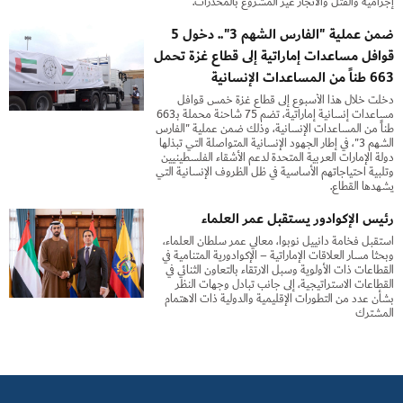
إجرامية والقتل والاتجار غير المشروع بالمخدرات.
ضمن عملية "الفارس الشهم 3".. دخول 5
قوافل مساعدات إماراتية إلى قطاع غزة تحمل
663 طناً من المساعدات الإنسانية
دخلت خلال هذا الأسبوع إلى قطاع غزة خمس قوافل
مساعدات إنسانية إماراتية، تضم 75 شاحنة محملة بـ663
طناً من المساعدات الإنسانية، وذلك ضمن عملية "الفارس
الشهم 3"، في إطار الجهود الإنسانية المتواصلة التي تبذلها
دولة الإمارات العربية المتحدة لدعم الأشقاء الفلسطينيين
وتلبية احتياجاتهم الأساسية في ظل الظروف الإنسانية التي
يشهدها القطاع.
رئيس الإكوادور يستقبل عمر العلماء
استقبل فخامة دانييل نوبوا، معالي عمر سلطان العلماء،
وبحثا مسار العلاقات الإماراتية – الإكوادورية المتنامية في
القطاعات ذات الأولوية وسبل الارتقاء بالتعاون الثنائي في
القطاعات الاستراتيجية، إلى جانب تبادل وجهات النظر
بشأن عدد من التطورات الإقليمية والدولية ذات الاهتمام
المشترك