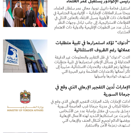
رئيس الإكوادور يستقبل عمر العلماء
استقبل فخامة دانييل نوبوا، معالي عمر سلطان العلماء،
وبحثا مسار العلاقات الإماراتية – الإكوادورية المتنامية في
القطاعات ذات الأولوية وسبل الارتقاء بالتعاون الثنائي في
القطاعات الاستراتيجية، إلى جانب تبادل وجهات النظر
بشأن عدد من التطورات الإقليمية والدولية ذات الاهتمام
المشترك
"أدنوك" تؤكد استمرارها في تلبية متطلبات
عملائها رغم الظروف الاستثنائية
أكدت "أدنوك" في ظل التقارير والمعلومات غير الدقيقة
المتداولة في وسائل الإعلام، استمرارها في تلبية متطلبات
عملائها رغم الظروف والتحديات الاستثنائية، مشيرةً إلى
تأثر أعمالها بالاعتداءات الغاشمة وغير المبررة التي
تستهدف كوادرها وأصولها
الإمارات تُدين التفجير الإرهابي الذي وقع في
جرمانا السورية
أدانت الإمارات بأشد العبارات التفجير الإرهابي الذي وقع في
حافلة للركاب في مدينة جرمانا قرب العاصمة السورية
دمشق وتسبب في مقتل وإصابة عدد من الأشخاص.
وأعربت عن استنكارها الشديد لهذه الأعمال الإرهابية
ورفضها الدائم لجميع أشكال العنف والإرهاب التي
تستهدف زعزعة الأمن والاستقرار