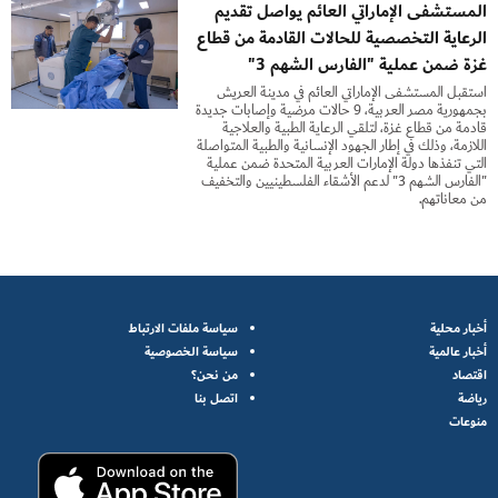
المستشفى الإماراتي العائم يواصل تقديم
الرعاية التخصصية للحالات القادمة من قطاع
غزة ضمن عملية "الفارس الشهم 3"
استقبل المستشفى الإماراتي العائم في مدينة العريش
بجمهورية مصر العربية، 9 حالات مرضية وإصابات جديدة
قادمة من قطاع غزة، لتلقي الرعاية الطبية والعلاجية
اللازمة، وذلك في إطار الجهود الإنسانية والطبية المتواصلة
التي تنفذها دولة الإمارات العربية المتحدة ضمن عملية
"الفارس الشهم 3" لدعم الأشقاء الفلسطينيين والتخفيف
من معاناتهم.
أخبار محلية
سياسة ملفات الارتباط
أخبار عالمية
سياسة الخصوصية
اقتصاد
من نحن؟
رياضة
اتصل بنا
منوعات