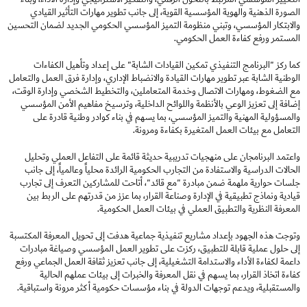
الصورة الذهنية والهوية المؤسسية القوية، إلى جانب تطوير مهارات التأثير القيادي
والابتكار المؤسسي، وتبني منظومة التميز المؤسسي الحكومي الجديد لضمان التحسين
المستمر ورفع كفاءة العمل الحكومي.
كما ركز "البرنامج التنفيذي تمكين القيادات الشابة" على إعداد وتأهيل الكفاءات
الوطنية الشابة عبر تطوير مهارات القيادة والانضباط الإداري، وإدارة فرق العمل والتعامل
مع الضغوط، ومهارات الاتصال وخدمة المتعاملين، والتخطيط الشخصي وإدارة الوقت،
إضافة إلى تعزيز الوعي بالأنظمة واللوائح الداخلية، وترسيخ مفاهيم الأمن المؤسسي
والمسؤولية المهنية والتميز المؤسسي، بما يسهم في بناء كوادر وطنية قادرة على
التعامل مع بيئات العمل المتغيرة بكفاءة ومرونة.
واعتمد البرنامجان على منهجيات تدريبية حديثة قائمة على التفاعل العملي وتحليل
الحالات الدراسية والاستفادة من التجارب الحكومية الرائدة محلياً وعالمياً، إلى جانب
جلسات حوارية ملهمة ضمن مبادرة "مع قائد"، أتاحت للمشاركين التعرف إلى تجارب
قيادية ونماذج تطبيقية في الإدارة وصناعة القرار، بما عزز من قدرتهم على الربط بين
المعرفة النظرية والتطبيق العملي في بيئات العمل الحكومية.
وتوجت هذه الجهود بإعداد مشاريع تنفيذية جماعية هدفت إلى تحويل المعرفة المكتسبة
إلى حلول عملية قابلة للتطبيق، ركزت على تطوير العمل المؤسسي وصياغة مبادرات
داعمة لكفاءة الأداء والاستدامة التشغيلية، إلى جانب تعزيز ثقافة العمل الجماعي ورفع
كفاءة اتخاذ القرار، بما يسهم في نقل المعرفة والخبرات إلى بيئات عملهم الحالية
والمستقبلية، ويدعم توجهات الدولة في بناء مؤسسات حكومية أكثر مرونة واستباقية.