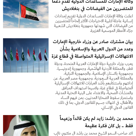
وكالة الإمارات للمساعدات الدولية تقدم دعماً
للمتضررين من الفيضانات في بنغلاديش
أعلنت وكالة الإمارات للمساعدات الدولية تقديم إمدادات
إنسانية عاجلة لتلبية الاحتياجات الأكثر إلحاحاً للمتضررين
من الفيضانات التي شهدتها جمهورية بنغلاديش الشعبية
جرّاء الأمطار الموسمية الغزيرة.
بيان مشترك صادر عن وزراء خارجية الإمارات
وعدد من الدول العربية والإسلامية بشأن
الانتهاكات الإسرائيلية المتواصلة في قطاع غزة
يعرب وزراء خارجية دولة الإمارات العربية المتحدة، ودولة
قطر، والمملكة الأردنية الهاشمية، وجمهورية إندونيسيا،
وجمهورية باكستان الإسلامية، والجمهورية التركية،
والمملكة العربية السعودية، وجمهورية مصر العربية، عن
إدانتهم واستنكارهم بأشد العبارات للانتهاكات الإسرائيلية
المتواصلة في قطاع غزة، ولاسيما استهداف المرافق
والمنشآت الصحية، والاعتداء على البنية التحتية المدنية،
واستمرار سقوط الضحايا المدنيين، بمن فيهم النساء
والأطفال، في انتهاك جسيم للقانون الدولي، بما في ذلك
القانون الدولي الإنساني.
محمد بن راشد: زايد لم يكن قائداً وزعيماً
فقط .. بل كان فكرة عظيمة
أكد صاحب السمو الشيخ محمد بن راشد آل مكتوم، نائب