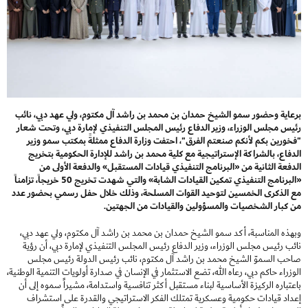
برعاية وحضور سمو الشيخ حمدان بن محمد بن راشد آل مكتوم، ولي عهد دبي، نائب
رئيس مجلس الوزراء، وزير الدفاع رئيس المجلس التنفيذي لإمارة دبي، وتحت شعار
"فخورين بكم لأنكم صنعتم الفرق"، احتفت وزارة الدفاع ممثلةً بمكتب سمو وزير
الدفاع، بالشراكة الإستراتيجية مع كلية محمد بن راشد للإدارة الحكومية بتخريج
الدفعة الثانية من «البرنامج التنفيذي قيادات المستقبل» والدفعة الأولى من
«البرنامج التنفيذي تمكين القيادات الشابة» والتي شهدت تخريج 50 خريجاً، تزامناً
مع الذكرى الخمسين لتوحيد القوات المسلحة، وذلك خلال حفل رسمي بحضور عدد
من كبار الشخصيات والمسؤولين والقيادات من الجهتين.
وبهذه المناسبة، أكد سمو الشيخ حمدان بن محمد بن راشد آل مكتوم، ولي عهد دبي،
نائب رئيس مجلس الوزراء، وزير الدفاع رئيس المجلس التنفيذي لإمارة دبي، أن رؤية
صاحب السموّ الشيخ محمد بن راشد آل مكتوم، نائب رئيس الدولة رئيس مجلس
الوزراء حاكم دبي، رعاه الله، تضع الاستثمار في الإنسان في صدارة أولويات التنمية الوطنية،
باعتباره الركيزة الأساسية لبناء مستقبل أكثر تنافسية واستدامة، مشيراً سموه إلى أن
إعداد قيادات حكومية وعسكرية تمتلك الفكر الاستراتيجي والقدرة على استشراف