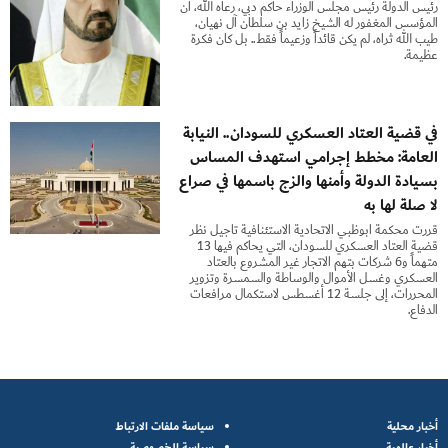
رئيس الدولة رئيس مجلس الوزراء حاكم دبي، رعاه الله، أن
المؤسس المغفور له الشيخ زايد بن سلطان آل نهيان،
طيب الله ثراه، لم يكن قائداً وزعيماً فقط.. بل كان فكرة
عظيمة.
في قضية العتاد العسكري للسودان.. النيابة
العامة: مخطط إجرامي استهدف المساس
بسيادة الدولة وأمنها والزج باسمها في صراع
لا صلة لها به
قررت محكمة أبوظبي الاتحادية الاستئنافية تأجيل نظر
قضية العتاد العسكري للسودان، التي يحاكم فيها 13
متهماً و6 شركات بتهم الاتجار غير المشروع بالعتاد
العسكري وغسل الأموال والوساطة والسمسرة وتزوير
المحررات، إلى جلسة 12 أغسطس لاستكمال مرافعات
الدفاع.
أخبار محلية
سياسة ملفات الارتباط
أخبار عالمية
سياسة الخصوصية