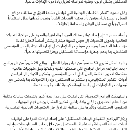
المستقبل يشكل أولوية وطنية لمواصلة تعزيز ريادة دولة الإمارات عالمياً.
وقال سموه: "نفخر بالكفاءات الوطنية التي تواصل صناعة الفرق في مختلف مواقع
العمل والمسؤولية، ونؤمن بأن تمكين القيادات الشابة وتطوير قدراتها يمثل استثماراً
استراتيجياً في مستقبل الوطن واستدامة إنجازاته".
وأضاف سموه: "إن إعداد كوادر تمتلك المرونة والجاهزية والقدرة على مواكبة التحولات
العالمية وتحويل التحديات إلى فرص تنموية مبتكرة، يشكل أساساً لتعزيز كفاءة
مؤسساتنا الحكومية وترسيخ نموذج دولة الإمارات في الإدارة الحديثة والعمل المؤسسي
المتكامل، بما يدعم جاهزية مؤسساتنا للمستقبل ويعزز تنافسيتها عالمياً".
وشهد الحفل تخريج 50 منتسباً من كوادر وزارة الدفاع – بواقع 25 خريجاً من كل برنامج
- بعد اجتيازهم مراحل البرامج التي صممتها الكلية ونفذتها وفق منهجيات عالمية
متقدمة؛ لتعزيز الكفاءة والمرونة في العمل المؤسسي، وتمكين الكوادر الوطنية من
أدوات التفكير الاستراتيجي، واستشراف المستقبل، وإدارة التحولات، بما يتماشى مع
توجهات دولة الإمارات في بناء منظومة حكومية تنافسية ومستدامة.
واستهدفت البرامج التدريبية، التي امتدت على مدار عدة أشهر وتضمنت ساعات مكثفة
من التعلم الحضوري والذاتي والافتراضي، تمكين المشاركين من فهم التوجهات
الحكومية المستقبلية وتأثيرها على صناعة القرار في ظل المتغيرات العالمية المتسارعة.
وركز "البرنامج التنفيذي قيادات المستقبل" على إعداد قيادات قادرة على توظيف
أدوات القيادة التحويلية واستشراف المستقبل، من خلال تحليل السيناريوهات، وإدارة
التغيير المؤسسي المرتبط بالتحول الرقمي، والتفكير الاستراتيجي وإدارة الأداء، وبناء