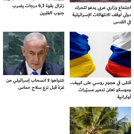
زلزال بقوة 6,3 درجات يضرب
اجتماع وزاري عربي يدعو لتحرك
جنوب الفلبين
دولي لوقف الانتهاكات الإسرائيلية
في القدس
نتنياهو: لا انسحاب إسرائيلي من
قتلى في هجوم روسي على كييف..
غزة قبل نزع سلاح حماس
وموسكو تعلن تدمير مسيّرات
أوكرانية