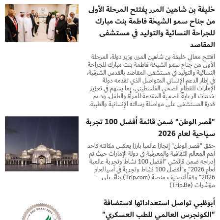
خليفة بن شاهين المرر يفتتح المرحلة الأولى
من جناح سمو الشيخة فاطمة بنت مبارك
للجراحة النسائية والتوليد في مستشفى
المقاصد
افتتح معالي خليفة بن شاهين المرر، وزير دولة، المرحلة
الأولى من جناح سمو الشيخة فاطمة بنت مبارك للجراحة
النسائية والتوليد في مستشفى المقاصد بالقدس الشرقية،
في إطار الدعم الإنساني المتواصل الذي تقدمه دولة
الإمارات للقطاع الصحي الفلسطيني، بما يسهم في تعزيز
خدمات الرعاية الصحية المقدمة للمرأة والطفل، ودعم
قدرة المستشفى على مواصلة رسالته الإنسانية والطبية.
"قصر الوطن" ضمن قائمة أفضل 100 تجربة
سياحية لعام 2026
حقق "قصر الوطن" إنجازا عالميا بارزا يعكس مكانته كأحد
أهم المعالم الثقافية والمعرفية في دولة الإمارات حيث تم
إدراجه ضمن قائمتي "أفضل 100 نشاط وتجربة عالمية
لعام 2026" و"أفضل 100 نشاط وتجربة في آسيا لعام
2026" وفقاً لتصنيف منصة (Trip.com) بناءً على
مؤشرات (Trip.Be)
أبوظبي تواصل استعداداتها لاستضافة
"الكونجرس العالمي للطب العسكري"