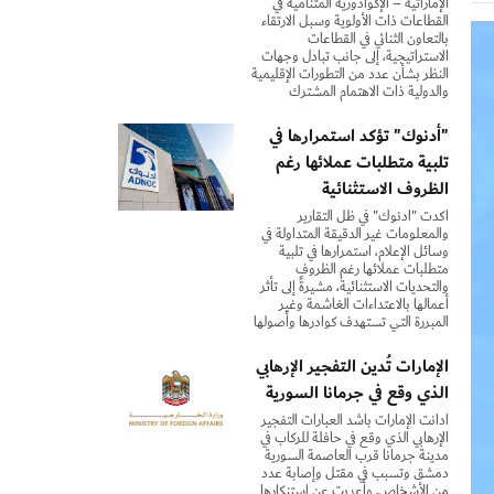
الإماراتية – الإكوادورية المتنامية في
القطاعات ذات الأولوية وسبل الارتقاء
بالتعاون الثنائي في القطاعات
الاستراتيجية، إلى جانب تبادل وجهات
النظر بشأن عدد من التطورات الإقليمية
والدولية ذات الاهتمام المشترك
"أدنوك" تؤكد استمرارها في
تلبية متطلبات عملائها رغم
الظروف الاستثنائية
أكدت "أدنوك" في ظل التقارير
والمعلومات غير الدقيقة المتداولة في
وسائل الإعلام، استمرارها في تلبية
متطلبات عملائها رغم الظروف
والتحديات الاستثنائية، مشيرةً إلى تأثر
أعمالها بالاعتداءات الغاشمة وغير
المبررة التي تستهدف كوادرها وأصولها
الإمارات تُدين التفجير الإرهابي
الذي وقع في جرمانا السورية
أدانت الإمارات بأشد العبارات التفجير
الإرهابي الذي وقع في حافلة للركاب في
مدينة جرمانا قرب العاصمة السورية
دمشق وتسبب في مقتل وإصابة عدد
من الأشخاص. وأعربت عن استنكارها