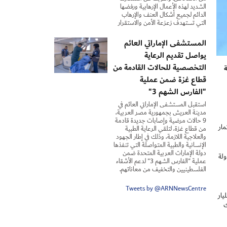
الشديد لهذه الأعمال الإرهابية ورفضها
الدائم لجميع أشكال العنف والإرهاب
التي تستهدف زعزعة الأمن والاستقرار
المستشفى الإماراتي العائم
يواصل تقديم الرعاية
التخصصية للحالات القادمة من
ة
قطاع غزة ضمن عملية
"الفارس الشهم 3"
استقبل المستشفى الإماراتي العائم في
مدينة العريش بجمهورية مصر العربية،
9 حالات مرضية وإصابات جديدة قادمة
مار
من قطاع غزة، لتلقي الرعاية الطبية
والعلاجية اللازمة، وذلك في إطار الجهود
الإنسانية والطبية المتواصلة التي تنفذها
دولة الإمارات العربية المتحدة ضمن
ولة
عملية "الفارس الشهم 3" لدعم الأشقاء
الفلسطينيين والتخفيف من معاناتهم.
Tweets by @ARNNewsCentre
ي مجال الطاقة ستبلغ 3400 مليار دولار سنة 2026، بزيادة طفيفة مقارنة بالعام الفائت، يُخصص نحو 2200 مليار
ك