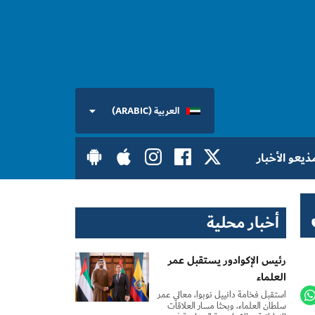
العربية (ARABIC)
ذيعو الأخبار
أخبار محلية
رئيس الإكوادور يستقبل عمر
العلماء
استقبل فخامة دانييل نوبوا، معالي عمر
سلطان العلماء، وبحثا مسار العلاقات