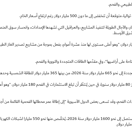
ر، والآجال الطويلة لتنفيذ المشاريع، والعراقيل التي تشهدها الإمدادات، وانحسار سوق المن
شرق الأوسط.
َع في المقابل أن تصل الاستثمارات في الغاز الطبيعي إلى 330 مليار دولار، "وهو أعلى مستوى لها منذ عشرة أعوام، بفعل بموجة من مشاريع تصدير الغاز ا
حة على أراضيها"، وفي مقدّمها الطاقات المتجددة والنووية والفحم.
ار للطاقة الشمسية وحدها.
أما الاستثمارات في الطاقة النووية، فـ"تواصل تعافيها" ويُتوقَع أن تتجاوز 80 مليار دولار سنويا، في حين يُنتظَر أن تبلغ الاستثمارات في الفحم 180 
اق العالمي على إمدادات الفحم، وقد تسعى بعض الدول الآسيوية "إلى إطالة عمر محطاتها الفحمية القائمة من أج
ورأت الوكالة أخيرا ان الاستثمارات في إمدادات الكهرباء وبناها التحتية ستصل إلى نحو 1600 مليار دولار سنة 2026، يُخصَّص منها نحو 550 مليارا لشبكات