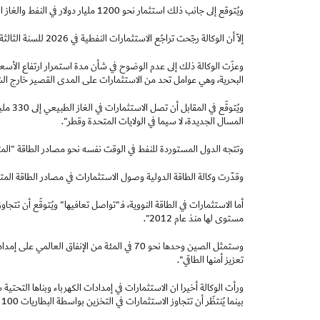
ويُتوقع إلى جانب ذلك استثمار نحو 1200 مليار دولار في النفط والغاز الطبيعي والفحم.
إلاّ أن الوكالة رجّحت تراجُع الاستثمارات النفطية في 2026 للسنة الثالثة تواليا، متوقعة أن تنخفض إلى ما دون 500 مليار دولار رغم ارتفاع أسعار الخام.
وعزَت الوكالة ذلك إلى عدم الوضوح في شأن مدة استمرار ارتفاع الأسعا
البحرية، وهي عوامل تحد من الاستثمارات على المدى القصير خارج ال
ويُتوق
المسال الجديدة، لا سيما في الولايات المتحدة وقطر".
وتتجه الدول المستوردة للنفط في الوقت نفسه نحو مصادر الطاقة "المتا
وقدّرت وكالة الطاقة الدولية وصول الاستثمارات في مصادر الطاقة المتجددة إلى نحو 665 مليار دولار سنة 2026، من بينها 365 مليار دول
مستوى لها منذ عام 2012".
وستمثل الصين وحدها نحو 70 في المئة من الإنف
تعزيز أمنها الطاقي".
بينما يُنتظَر أن تتجاوز الاستثمارات في التخزين بواسطة البطاريات 100 مليار دولار.