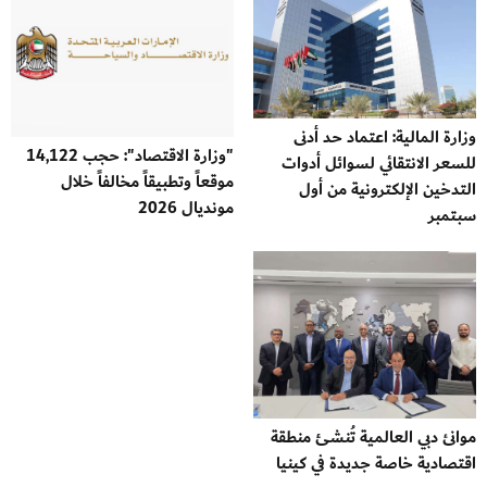
وزارة المالية: اعتماد حد أدنى
"وزارة الاقتصاد": حجب 14,122
للسعر الانتقائي لسوائل أدوات
موقعاً وتطبيقاً مخالفاً خلال
التدخين الإلكترونية من أول
مونديال 2026
سبتمبر
موانئ دبي العالمية تُنشئ منطقة
اقتصادية خاصة جديدة في كينيا