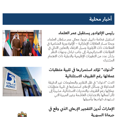
أخبار محلية
رئيس الإكوادور يستقبل عمر العلماء
استقبل فخامة دانييل نوبوا، معالي عمر سلطان العلماء،
وبحثا مسار العلاقات الإماراتية – الإكوادورية المتنامية في
القطاعات ذات الأولوية وسبل الارتقاء بالتعاون الثنائي في
القطاعات الاستراتيجية، إلى جانب تبادل وجهات النظر
بشأن عدد من التطورات الإقليمية والدولية ذات الاهتمام
المشترك
"أدنوك" تؤكد استمرارها في تلبية متطلبات
عملائها رغم الظروف الاستثنائية
أكدت "أدنوك" في ظل التقارير والمعلومات غير الدقيقة
المتداولة في وسائل الإعلام، استمرارها في تلبية متطلبات
عملائها رغم الظروف والتحديات الاستثنائية، مشيرةً إلى
تأثر أعمالها بالاعتداءات الغاشمة وغير المبررة التي
تستهدف كوادرها وأصولها
الإمارات تُدين التفجير الإرهابي الذي وقع في
جرمانا السورية