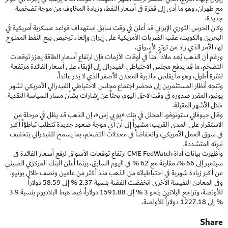
مع طهران، وهو ما أدى إلى قفزة في أسعار النفط، وزيادة المخاوف من موجة تضخمية
جديدة.
وكان الحرس الثوري الإيراني قد أعلن في وقت سابق استهداف قواعد عسكرية أمريكية في
البحرين والكويت، عقب الضربات الأمريكية على إيران وإلغاء ترخيص بيع النفط الممنوح
لها، الأمر الذي زاد من توتر الأسواق.
ورغم أن الذهب يُعد ملاذاً آمناً في أوقات الأزمات فإن ارتفاع أسعار الطاقة يعزز توقعات
التضخم، ما قد يدفع مجلس الاحتياطي الفيدرالي إلى الإبقاء على أسعار الفائدة مرتفعة
لفترة أطول، وهو ما يقلص جاذبية المعدن الأصفر الذي لا يدر عائداً.
وتتجه أنظار المستثمرين إلى محضر اجتماع مجلس الاحتياطي الفيدرالي الأمريكي لشهر
يونيو، المقرر صدوره في وقت لاحق اليوم، بحثاً عن إشارات بشأن مسار السياسة النقدية
خلال الأشهر المقبلة.
وقال جيوفاني ستونوفو، المحلل في بنك «يو بي إس»، إن الذهب قد يظل في مرحلة من
الاستقرار على المدى القريب، مشيراً إلى أن أي موجة صعود جديدة تتطلب تباطؤاً أكبر
في سوق العمل الأمريكي، وانخفاضاً في معدلات التضخم، بما يسمح للفيدرالي بتخفيف
نبرته المتشددة.
وأظهرت بيانات أداة CME FedWatch ارتفاع توقعات الأسواق لرفع أسعار الفائدة في
سبتمبر إلى 66 %، مقارنة مع 62 % في اليوم السابق، بينما أعلن البنك المركزي الصيني
عن أكبر زيادة شهرية في احتياطياته من الذهب منذ أكثر من عامين ونصف خلال يونيو.
وفي المعادن النفيسة الأخرى انخفضت الفضة بنسبة 2.37 % إلى 58.59 دولاراً
للأونصة، وتراجع البلاتين بنحو 3 % إلى 1591.88 دولاراً، فيما هبط البلاديوم بنسبة 3.9
% إلى 1227.18 دولاراً للأونصة.
Share