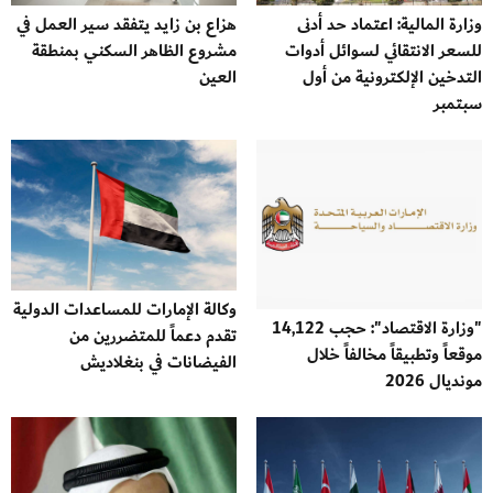
وزارة المالية: اعتماد حد أدنى
هزاع بن زايد يتفقد سير العمل في
للسعر الانتقائي لسوائل أدوات
مشروع الظاهر السكني بمنطقة
التدخين الإلكترونية من أول
العين
سبتمبر
وكالة الإمارات للمساعدات الدولية
"وزارة الاقتصاد": حجب 14,122
تقدم دعماً للمتضررين من
موقعاً وتطبيقاً مخالفاً خلال
الفيضانات في بنغلاديش
مونديال 2026