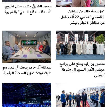
محمد الشرقي يشهد حفل تخريج
"مؤسسة خالد بن سلطان
"أصدقاء الدفاع المدني" بالفجيرة
القاسمي" تحمي 22 ألف طفل
من مخاطر الاتجار بالبشر
منصور بن زايد يطلع على برامج
عبدالله آل حامد يبحث في لندن مع
مجلس الأمن السيبراني وشرطة
"تيك توك" تعزيز السلامة الرقمية
أبوظبي