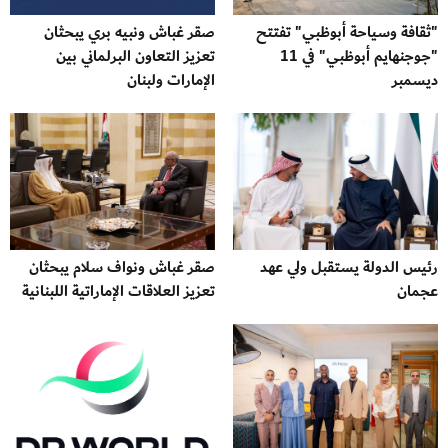
"ثقافة وسياحة أبوظبي" تفتتح
صقر غباش ونبيه بري يبحثان
"جوجنهايم أبوظبي" في 11
تعزيز التعاون البرلماني بين
ديسمبر
الإمارات ولبنان
رئيس الدولة يستقبل ولي عهد
صقر غباش ونواف سلام يبحثان
عجمان
تعزيز العلاقات الإماراتية اللبنانية