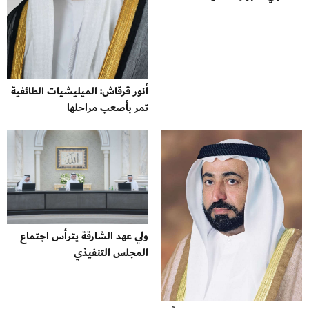
أنور قرقاش: الميليشيات الطائفية
تمر بأصعب مراحلها
ولي عهد الشارقة يترأس اجتماع
المجلس التنفيذي