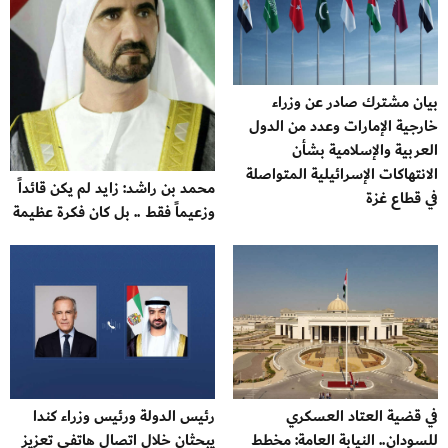
بيان مشترك صادر عن وزراء
خارجية الإمارات وعدد من الدول
العربية والإسلامية بشأن
الانتهاكات الإسرائيلية المتواصلة
محمد بن راشد: زايد لم يكن قائداً
في قطاع غزة
وزعيماً فقط .. بل كان فكرة عظيمة
في قضية العتاد العسكري
رئيس الدولة ورئيس وزراء كندا
للسودان.. النيابة العامة: مخطط
يبحثان خلال اتصال هاتفي تعزيز