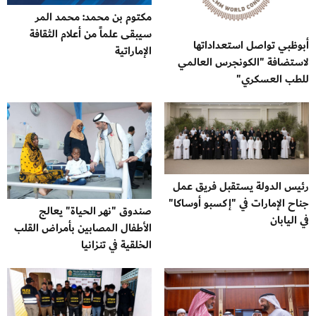
مكتوم بن محمد: محمد المر
سيبقى علماً من أعلام الثقافة
أبوظبي تواصل استعداداتها
الإماراتية
لاستضافة "الكونجرس العالمي
للطب العسكري"
رئيس الدولة يستقبل فريق عمل
جناح الإمارات في "إكسبو أوساكا"
صندوق "نهر الحياة" يعالج
في اليابان
الأطفال المصابين بأمراض القلب
الخلقية في تنزانيا