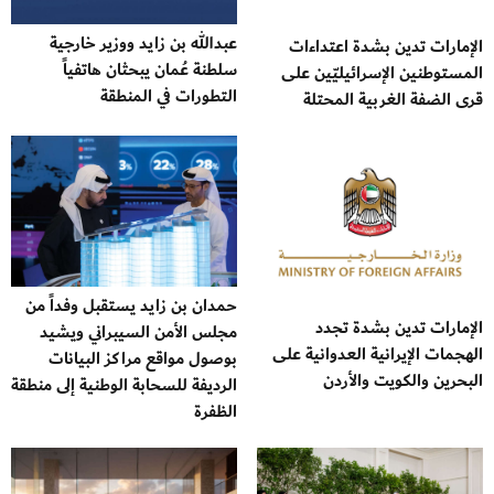
عبدالله بن زايد ووزير خارجية
الإمارات تدين بشدة اعتداءات
سلطنة عُمان يبحثان هاتفياً
المستوطنين الإسرائيليّين على
التطورات في المنطقة
قرى الضفة الغربية المحتلة
حمدان بن زايد يستقبل وفداً من
الإمارات تدين بشدة تجدد
مجلس الأمن السيبراني ويشيد
الهجمات الإيرانية العدوانية على
بوصول مواقع مراكز البيانات
البحرين والكويت والأردن
الرديفة للسحابة الوطنية إلى منطقة
الظفرة