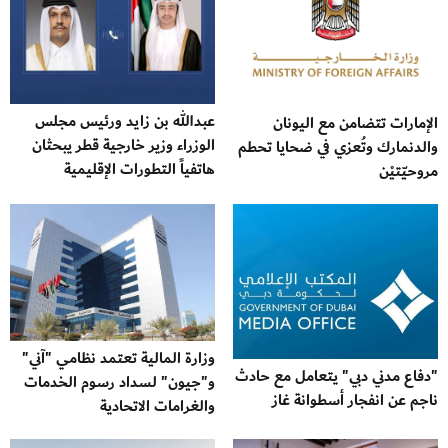
عبدالله بن زايد ورئيس مجلس
الإمارات تتضامن مع اليونان
الوزراء وزير خارجية قطر يبحثان
والدنمارك وتُعزي في ضحايا تحطم
هاتفياً التطورات الإقليمية
مروحيّتيْن
وزارة المالية تعتمد نظامي "آني"
"دفاع مدني دبي" يتعامل مع حادث
و"جيون" لسداد رسوم الخدمات
ناجم عن انفجار أسطوانة غاز
والغرامات الاتحادية