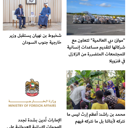
شخبوط بن نهيان يستقبل وزير
"موانئ دبي العالمية" تتعاون مع
خارجية جنوب السودان
شركائها لتقديم مساعدات إنسانية
للمجتمعات المتضررة من الزلازل
في فنزويلا
محمد بن راشد: أعظم إرث ليس ما
الإمارات تُدين بشدة تجدد
نتركه لأبنائنا بل ما نتركه فيهم
الهجمات الإيرانية العدوانية على