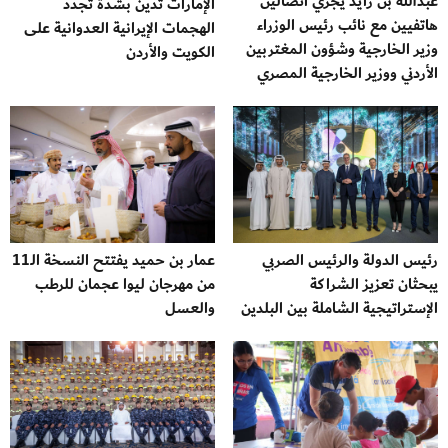
عبدالله بن زايد يجري اتصالين
الإمارات تُدين بشدة تجدد
هاتفيين مع نائب رئيس الوزراء
الهجمات الإيرانية العدوانية على
وزير الخارجية وشؤون المغتربين
الكويت والأردن
الأردني ووزير الخارجية المصري
رئيس الدولة والرئيس الصربي
عمار بن حميد يفتتح النسخة الـ11
يبحثان تعزيز الشراكة
من مهرجان ليوا عجمان للرطب
الإستراتيجية الشاملة بين البلدين
والعسل