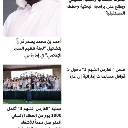
ويطلع على برامجه البحثية وخططه
المستقبلية
أحمد بن محمد يصدر قراراً
بتشكيل "لجنة تنظيم السرد
الإعلامي" في إمارة دبي
ضمن "الفارس الشهم 3" دخول 5
قوافل مساعدات إماراتية إلى غزة
عملية "الفارس الشهم 3" تُكمل
1000 يوم من العطاء الإنساني
المتواصل دعماً للأشقاء