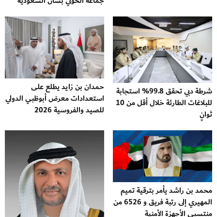
جماعة الحوثي بشأن السعودية
حمدان بن زايد يطلع على
شرطة دبي تحقق 99.8% استجابة
استعدادات معرض أبوظبي الدولي
للبلاغات الطارئة خلال أقل من 10
للصيد والفروسية 2026
ثوانٍ
محمد بن راشد يأمر بترقية تميم
المهيري إلى رتبة فريق و 6526 من
منتسبي الأجهزة الأمنية