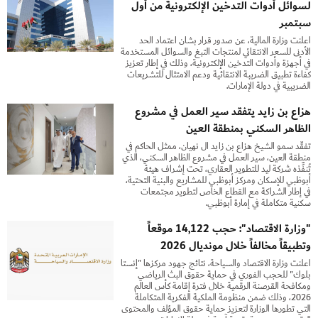
لسوائل أدوات التدخين الإلكترونية من أول
سبتمبر
أعلنت وزارة المالية، عن صدور قرار بشأن اعتماد الحد
الأدنى للسعر الانتقائي لمنتجات التبغ والسوائل المستخدمة
في أجهزة وأدوات التدخين الإلكترونية، وذلك في إطار تعزيز
كفاءة تطبيق الضريبة الانتقائية ودعم الامتثال للتشريعات
الضريبية في دولة الإمارات.
هزاع بن زايد يتفقد سير العمل في مشروع
الظاهر السكني بمنطقة العين
تفقَّد سمو الشيخ هزاع بن زايد آل نهيان، ممثل الحاكم في
منطقة العين، سير العمل في مشروع الظاهر السكني، الذي
تُنفِّذه شركة ليد للتطوير العقاري، تحت إشراف هيئة
أبوظبي للإسكان ومركز أبوظبي للمشاريع والبنية التحتية،
في إطار الشراكة مع القطاع الخاص لتطوير مجتمعات
سكنية متكاملة في إمارة أبوظبي.
"وزارة الاقتصاد": حجب 14,122 موقعاً
وتطبيقاً مخالفاً خلال مونديال 2026
أعلنت وزارة الاقتصاد والسياحة، نتائج جهود مركزها "إنستا
بلوك" للحجب الفوري في حماية حقوق البث الرياضي
ومكافحة القرصنة الرقمية خلال فترة إقامة كأس العالم
2026، وذلك ضمن منظومة الملكية الفكرية المتكاملة
التي تطورها الوزارة لتعزيز حماية حقوق المؤلف والمحتوى