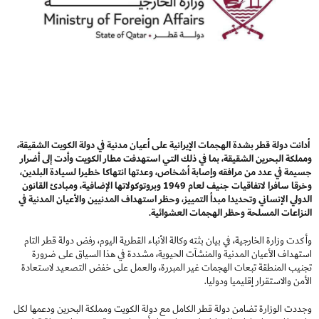
أدانت دولة قطر بشدة الهجمات الإيرانية على أعيان مدنية في دولة الكويت الشقيقة،
ومملكة البحرين الشقيقة، بما في ذلك التي استهدفت مطار الكويت وأدت إلى أضرار
جسيمة في عدد من مرافقه وإصابة أشخاص، وعدتها انتهاكا خطيرا لسيادة البلدين،
وخرقا سافرا لاتفاقيات جنيف لعام 1949 وبروتوكولاتها الإضافية، ومبادئ القانون
الدولي الإنساني وتحديدا مبدأ التمييز، وحظر استهداف المدنيين والأعيان المدنية في
النزاعات المسلحة وحظر الهجمات العشوائية.
وأكدت وزارة الخارجية، في بيان بثته وكالة الأنباء القطرية اليوم، رفض دولة قطر التام
استهداف الأعيان المدنية والمنشآت الحيوية، مشددة في هذا السياق على ضرورة
تجنيب المنطقة تبعات الهجمات غير المبررة، والعمل على خفض التصعيد لاستعادة
الأمن والاستقرار إقليميا ودوليا.
وجددت الوزارة تضامن دولة قطر الكامل مع دولة الكويت ومملكة البحرين ودعمها لكل